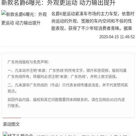
新款名爵6曝光：外观更运动 动力输出提升
名爵6是运动紧凑车市场的主力车型，依靠时
尚运动的外观、宽敞的车内空间和不俗的性
能表现，获得了不少年轻消费者青睐。据乘
联会公布的销量数据显示，名爵6的2019年
2020-04-15 11:49:52
销量为58668辆，主要竞争对手领克03为
52672辆。
广东热线版权与免责声明：
一、凡本站中注明“来源：广东热线”的所有文字、图片和音视频，版权均属
广东热线所有，转载时必须注明“来源：广东热线”，并附上原文链接。
二、凡来源非广东热线的（作品）只代表本网传播该消息，并不代表赞同其
观点。
如因作品内容、版权和其它问题需要同本网联系的，请在见网后30日内进
行联系。
滚动图文