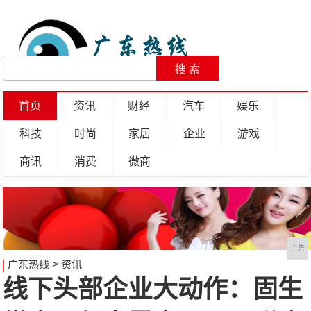
首页
资讯
财经
汽车
娱乐
科技
时尚
家居
企业
游戏
商讯
消费
微商
广告
广东热线
>
资讯
线下头部企业大动作：固生