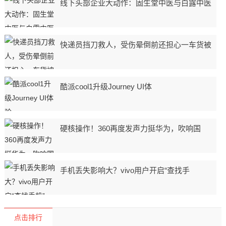
线下头部企业大动作：固生堂中医与白露中医
快递员挡刀救人，受伤晕倒前还担心一车货被
酷派cool1升级Journey UI体
硬核操作！360再度发声力挺华为，吹响国
手机丢失影响大？vivo用户开启“查找手
点击排行