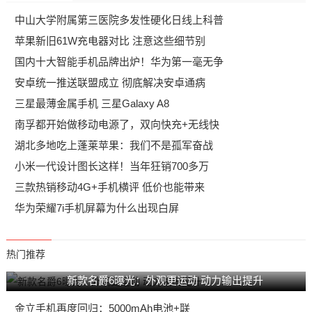
中山大学附属第三医院多发性硬化日线上科普
苹果新旧61W充电器对比 注意这些细节别
国内十大智能手机品牌出炉！华为第一毫无争
安卓统一推送联盟成立 彻底解决安卓通病
三星最薄金属手机 三星Galaxy A8
南孚都开始做移动电源了，双向快充+无线快
湖北多地吃上蓬莱苹果：我们不是孤军奋战
小米一代设计图长这样！当年狂销700多万
三款热销移动4G+手机横评 低价也能带来
华为荣耀7i手机屏幕为什么出现白屏
热门推荐
新款名爵6曝光：外观更运动 动力输出提升
金立手机再度回归：5000mAh电池+联