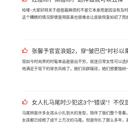
哈喽~大家好呀关于痘痘最麻烦的不是它本身而是因没有及
这个糟糕的情况即使是用医美也很难去让皮肤恢复如初了而
张馨予官宣浪姐2，穿“皱巴巴”衬衫以
现如今时尚界的时髦单品是层出不穷，就连日常女性可以选
地满足于现下的穿衣风格了。她们另辟蹊径，她们想要独树
女人扎马尾时少犯这3个“错误”！不仅
马尾辫是许多女孩从小扎到大的发型，陪伴了我们整个青春
女孩都已经梳了成千上万次的马尾。但是你扎了那么多年，