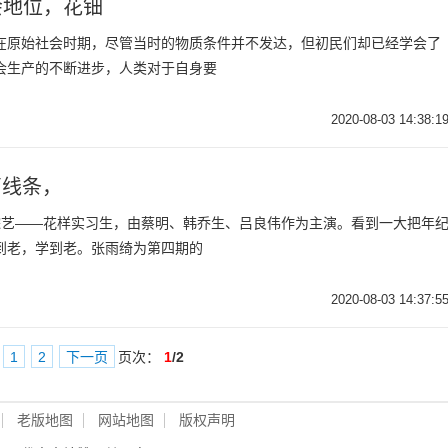
会地位，花钿
在原始社会时期，尽管当时的物质条件并不发达，但初民们却已经学会了
会生产的不断进步，人类对于自身要
2020-08-03 14:38:1
简线条，
综艺——花样实习生，由蔡明、韩乔生、吕良伟作为主演。看到一大把年
到老，学到老。张雨绮为第四期的
2020-08-03 14:37:5
1
2
下一页
页次：
1
/2
老版地图
网站地图
版权声明