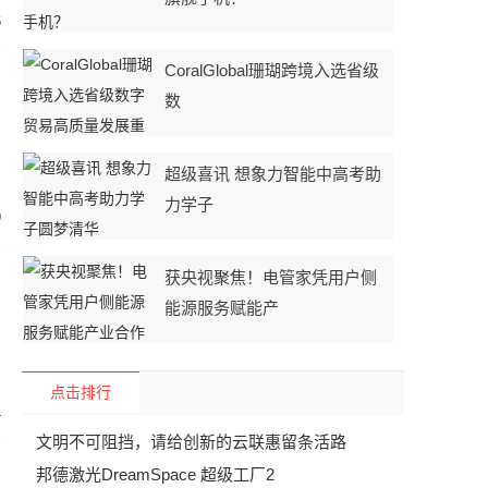
6
CoralGlobal珊瑚跨境入选省级
数
超级喜讯 想象力智能中高考助
力学子
9
获央视聚焦！电管家凭用户侧
能源服务赋能产
点击排行
4
文明不可阻挡，请给创新的云联惠留条活路
邦德激光DreamSpace 超级工厂2