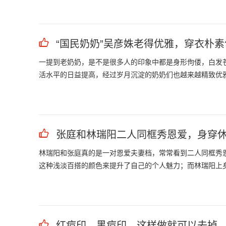
“国民奶奶”吴彦姝老得优雅，穿衣朴
一提到老奶奶，是不是很多人的印象中都是身形佝偻，白发
活水平的日益提高，经过岁月沉淀的奶奶们也越来越精致优
张庭和林瑞阳二人同框秀恩爱，身穿
林瑞阳和张庭真的是一对恩爱夫妻档，常常看到二人同框秀
这种浅淡百搭的颜色来提升了自己的个人魅力；而林瑞阳上
红痘印，黑痘印，这样做就可以去掉