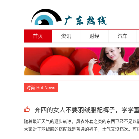
首页
资讯
财经
汽车
时尚 Hot News
奔四的女人不要羽绒服配裤子，学学
随着最近天气的逐步转凉，风衣外套之类的东西已经不足以
大家对于羽绒服的搭配就是普通的裤子，土气又没档次。可