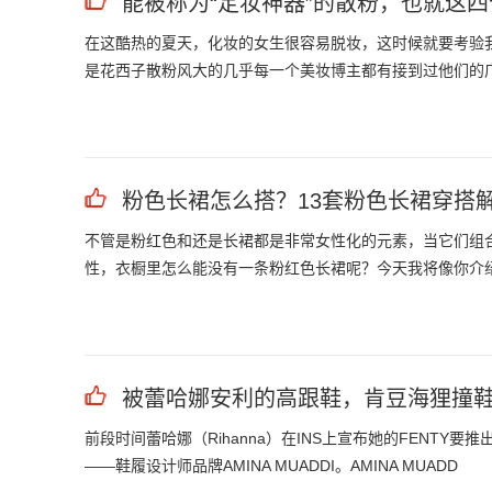
能被称为“定妆神器”的散粉，也就这
在这酷热的夏天，化妆的女生很容易脱妆，这时候就要考验我
是花西子散粉风大的几乎每一个美妆博主都有接到过他们的
粉色长裙怎么搭？13套粉色长裙穿搭
不管是粉红色和还是长裙都是非常女性化的元素，当它们组
性，衣橱里怎么能没有一条粉红色长裙呢？今天我将像你介
被蕾哈娜安利的高跟鞋，肯豆海狸撞
前段时间蕾哈娜（Rihanna）在INS上宣布她的FENTY
——鞋履设计师品牌AMINA MUADDI。AMINA MUADD