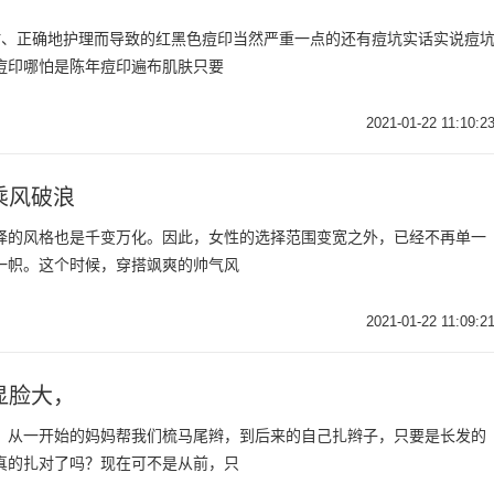
时、正确地护理而导致的红黑色痘印当然严重一点的还有痘坑实话实说痘
痘印哪怕是陈年痘印遍布肌肤只要
2021-01-22 11:10:2
乘风破浪
择的风格也是千变万化。因此，女性的选择范围变宽之外，已经不再单一
一帜。这个时候，穿搭飒爽的帅气风
2021-01-22 11:09:2
显脸大，
。从一开始的妈妈帮我们梳马尾辫，到后来的自己扎辫子，只要是长发的
真的扎对了吗？现在可不是从前，只