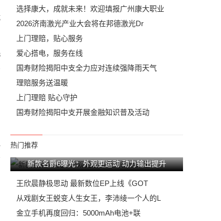
选择康大，成就未来！欢迎填报广州康大职业
坑
2026济南激光产业大会将在邦德激光Dr
上门理赔，贴心服务
爱心搭电，服务在线
3
国寿财险揭阳中支全力应对连续强降雨天气
理赔服务送温暖
上门理赔 贴心守护
国寿财险揭阳中支开展金融知识普及活动
1
热门推荐
新款名爵6曝光：外观更运动 动力输出提升
王欣晨静极思动 最新数位EP上线《GOT
从戏剧女王蜕变人生女王，李沛绫一个人的L
金立手机再度回归：5000mAh电池+联