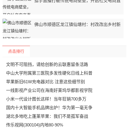
猎手直播打破传统电商壁垒，开启社交电商直
佛山市顺德区龙江镇仙塘村：村改改出乡村新
点击排行
文明不可阻挡，请给创新的云联惠留条活路
中山大学附属第三医院多发性硬化日线上科普
苹果新旧61W充电器对比 注意这些细节别
一线影视产业公司在海南好莱坞华都影视学院
小米一代设计图长这样！当年狂销700多万
国内十大智能手机品牌出炉！华为第一毫无争
湖北多地吃上蓬莱苹果：我们不是孤军奋战
传乐视网(300104)内地80-90%