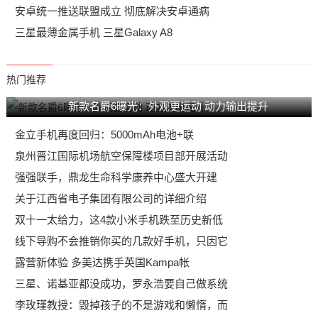
安卓统一推送联盟成立 彻底解决安卓通病
三星最薄金属手机 三星Galaxy A8
热门推荐
新款名爵6曝光：外观更运动 动力输出提升
金立手机再度回归：5000mAh电池+联
泉州晋江国际机场航空保障楼项目部开展活动
强强联手，鼎龙生命科学康养中心盛大开建
关于江西省电子集团有限公司的详细介绍
双十一太给力，这4款小米手机跌至历史新低
线下导购不会推销你买的几款好手机，只因它
露营新体验 多美达携手英国Kampa帐
三星、诺基亚都没成功，罗永浩要自己做系统
李玫瑾教授：毁掉孩子的不是游戏和懒惰，而