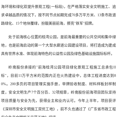
海环境和绿化双提升景观工程(一标段)，在严格落实安全文明施工、追
求卓越品质的情况下，按不同节点如期完成70多万平方米、13条市政道
路绿化、15个地块覆绿，扮靓美丽前海，擦亮"铁军"招牌。
处于前海核心位置的桂湾公园，是前海最重要的公共空间和集中绿
地，也是前海启动的第一个大型水廊道公园建设项目，将打造成为建成
具有世界水准、体现前海特色的公益性公园及绿色基础设施国际标杆。
岭南股份承接的"前海桂湾公园项目绿化景观工程施工总承包II
标"，目前11万平方米的范围内正在火热建设中，总体工程进度达到8
0%。200多页的项目管理实施手册，举牌验收制度、材料样板封样制
度，安全文明生产7个百分百、32项规章，岭南股份前海项目团队坚持
项目质量与安全为先，获得业主和业内认可。今年上半年，项目获评
《深圳市安全文明施工双优工地》，前不久也通过了《广东省市政工程