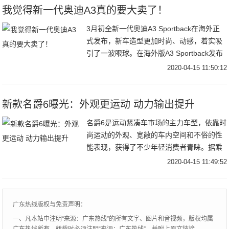
我觉得新一代奥迪A3真的要大卖了！
3月初全新一代奥迪A3 Sportback在海外正
式发布，新车造型更加时尚、动感，着实吸
引了一波眼球。在海外版A3 Sportback发布
不久后，国产版本的A3 Sportback和A3L加
2020-04-15 11:50:12
长版也有谍照流出，对于这款入门级的奥迪
车型，我们今天有必要说道说道。
新款名爵6曝光：外观更运动 动力输出提升
名爵6是运动紧凑车市场的主力车型，依靠时
尚运动的外观、宽敞的车内空间和不俗的性
能表现，获得了不少年轻消费者青睐。据乘
联会公布的销量数据显示，名爵6的2019年
2020-04-15 11:49:52
销量为58668辆，主要竞争对手领克03为
52672辆。
广东热线版权与免责声明：
一、凡本站中注明“来源：广东热线”的所有文字、图片和音视频，版权均属
广东热线所有，转载时必须注明“来源：广东热线”，并附上原文链接。