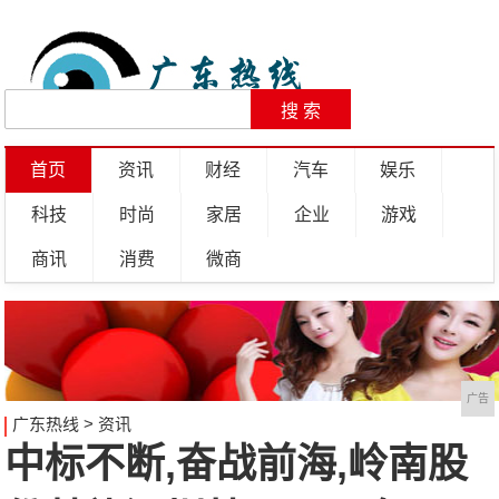
首页
资讯
财经
汽车
娱乐
科技
时尚
家居
企业
游戏
商讯
消费
微商
广告
广东热线
>
资讯
中标不断,奋战前海,岭南股