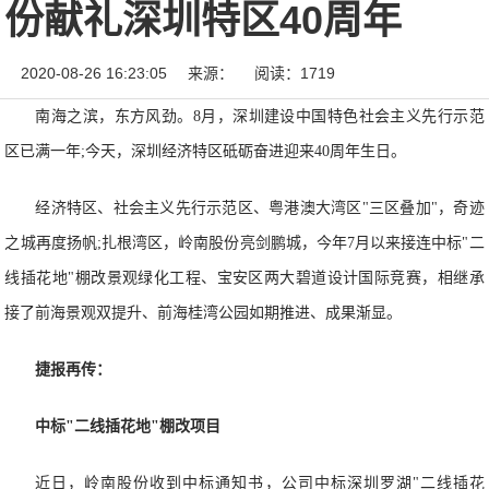
份献礼深圳特区40周年
2020-08-26 16:23:05
来源：
阅读：1719
南海之滨，东方风劲。8月，深圳建设中国特色社会主义先行示范
区已满一年;今天，深圳经济特区砥砺奋进迎来40周年生日。
经济特区、社会主义先行示范区、粤港澳大湾区"三区叠加"，奇迹
之城再度扬帆;扎根湾区，岭南股份亮剑鹏城，今年7月以来接连中标"二
线插花地"棚改景观绿化工程、宝安区两大碧道设计国际竞赛，相继承
接了前海景观双提升、前海桂湾公园如期推进、成果渐显。
捷报再传：
中标"二线插花地"棚改项目
近日，岭南股份收到中标通知书，公司中标深圳罗湖"二线插花