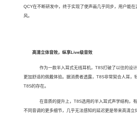
QCY在不断研发中，终于实现了使声画几乎同步，用户能
风。
高清立体音效，纵享Live级音效
作为一款半入耳式无线耳机，T8S打破了以往的设
更加舒适的佩戴体验。据消费者透露，T8S非常契合人耳，
T8S的存在。
在音质的提升上，T8S选用的半入耳式声学结构，
不同音调的更多细节，几乎无法感知的延迟更是带来高清立体