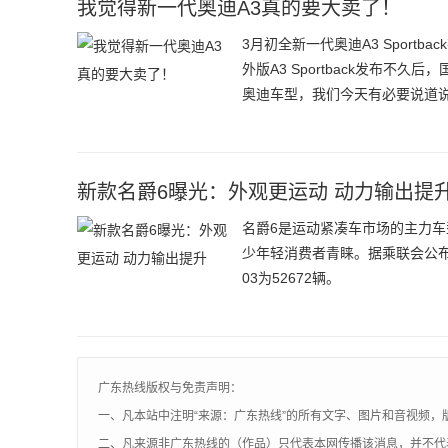
我觉得新一代奥迪A3真的要大卖了！
3月初全新一代奥迪A3 Spor
外版A3 Sportback发布不久
奥迪车型，我们今天有必要说道
新款名爵6曝光：外观更运动 动力输出提
名爵6是运动紧凑车市场的主力
少年轻消费者青睐。据乘联会公布的
03为52672辆。
广东热线版权与免责声明：
一、凡本站中注明“来源：广东热线”的所有文字、图片和音视频，
二、凡来源非广东热线的（作品）只代表本网传播该消息，并不代