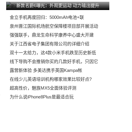
新款名爵6曝光：外观更运动 动力输出提升
金立手机再度回归：5000mAh电池+联
泉州晋江国际机场航空保障楼项目部开展活动
强强联手，鼎龙生命科学康养中心盛大开建
关于江西省电子集团有限公司的详细介绍
双十一太给力，这4款小米手机跌至历史新低
线下导购不会推销你买的几款好手机，只因它
露营新体验 多美达携手英国Kampa帐
在线少儿英语培训机构哪家效果比较好点?
超高性价，魅族MX5全面体验评测
价
为什么说iPhone8Plus是最适合玩