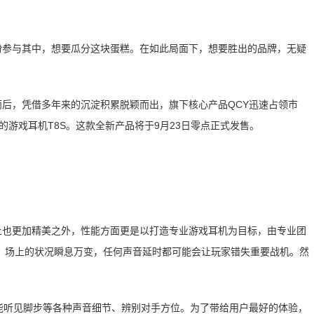
纷参与其中，想要瓜分这块蛋糕。在如此局面下，想要胜出的品牌，无疑
后，凭借多年来的沉淀积累脱颖而出，旗下核心产品QCY迅速占领市
的游戏耳机T8S。这款全新产品将于9月23日零点正式发售。
计上也更加精美之外，性能方面更是以打造专业游戏耳机为目标，由专业团
，场上的状况瞬息万变，任何声音延时都可能会让玩家错失重要战机。然
能听见脚步等各种声音细节、辨别对手方位。为了带给用户最好的体验，