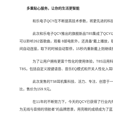
多重贴心服务，让你的生活更智能
和乐电子QCY在不断提高技术参数，将更先进的科
此次和乐电子QCY推出的旗舰新品T8S集成了QC
可以聆听262首歌曲，观看 8部电影外，还具备“戴上播放
间自动连接，取下的时候自动暂停，15秒内重新戴上则继续
为了让用户拥有更富个性化的使用体验，T8S沿用科
T8S，包括自定义按键语音、音乐EQ模式和开关人性化入
此次发售的TS8耳机集科技、活力、专注、创意于
比，售价为159.9元。
在11年的不断努力下，今天的QCY已获得了行业
为无线与音频的领航者”的品牌愿景，用亮眼的成绩成为了