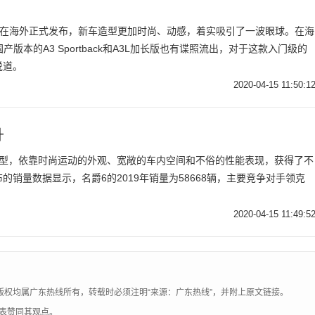
tback在海外正式发布，新车造型更加时尚、动感，着实吸引了一波眼球。在海
后，国产版本的A3 Sportback和A3L加长版也有谍照流出，对于这款入门级的
说道。
2020-04-15 11:50:1
升
车型，依靠时尚运动的外观、宽敞的车内空间和不俗的性能表现，获得了不
销量数据显示，名爵6的2019年销量为58668辆，主要竞争对手领克
2020-04-15 11:49:5
版权均属广东热线所有，转载时必须注明“来源：广东热线”，并附上原文链接。
表赞同其观点。