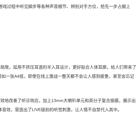
在游戏过程中听见脚步等各种声音细节、辨别对手方位，抢先一步占据上
计局限，延用不挤压耳道的半入耳设计，更好贴合人体耳廓，给人们带来
轻如一张A4纸，即使在线上激战一整天都不会让人感到疲惫，甚至会忘记
有效地改善了听诊效应，加上13mm大喇叭单元和高分子复合振膜，展示出
音效，营造出了LIVE级别的听觉刺激，让人情不自禁代入其中。