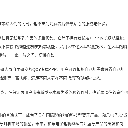
技带给人们的同时，也不忘为消费者提供最贴心的服务与体验。
Y以往真无线系列产品的多重优势。它除了拥有着长达17.5h的长续航性能，
，取下暂停”的智能感知式听歌功能，采用人性化入耳检测技术，在入耳的瞬
播放。一拿一放之间，切换自如。
研人员自主研发的QCY专属APP。用户可以根据自己的需求设置自己的
耳检测等丰富功能，满足不同人群在不同场景下的特殊需求。
一身，在保证为用户带来新型技术和优质体验的同时，也延续以往的高性
内外的普遍认可，成为了具有国际影响力的科技型蓝牙厂商。和乐电子以“成
蓝牙耳机市场的新星。未来，和乐电子也将继续专注蓝牙产品的研发和制