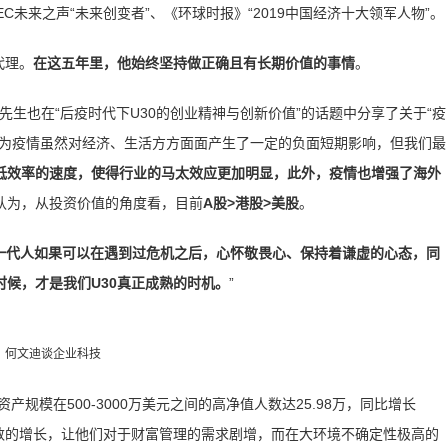
PEC未来之声“未来创变者”、《环球时报》“2019中国经济十大领军人物”。
代理。
在这五年里，他始终坚持做正确且有长期价值的事情
。
先生也在“后疫时代下U30的创业精神与创新价值”的话题中分享了关于“疫
认为疫情虽然对经济、生活方方面面产生了一定的负面短期影响，但我们最
低效率的速度，使得行业的马太效应更加明显，此外，疫情也增强了海外
认为，从投资价值的角度看，目前
A股>港股>美股
。
一代人如果可以在遇到过危机之后，心怀敬畏心、保持着谦虚的心态，同
候，才是我们U30真正成熟的时机。
”
何文迪谈企业科技
资资产规模在500-3000万美元之间的高净值人数达25.98万，同比增长
人数的增长，让他们对于财富管理的需求剧增，而在大环境不确定性极高的