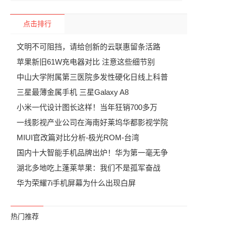
点击排行
文明不可阻挡，请给创新的云联惠留条活路
苹果新旧61W充电器对比 注意这些细节别
中山大学附属第三医院多发性硬化日线上科普
三星最薄金属手机 三星Galaxy A8
小米一代设计图长这样！当年狂销700多万
一线影视产业公司在海南好莱坞华都影视学院
MIUI官改篇对比分析-极光ROM-台湾
国内十大智能手机品牌出炉！华为第一毫无争
湖北多地吃上蓬莱苹果：我们不是孤军奋战
华为荣耀7i手机屏幕为什么出现白屏
热门推荐