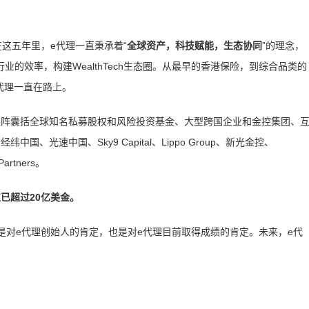
在这五年里，e代理一直秉承着“
全球资产，科技赋能，生态协同
”的理念，
的效率，构建WealthTech生态圈。从最早的香港保险，到综合品类的
代理一直在路上。
东矩阵囊括全球知名私募股权和风险投资基金、大型跨国企业和金控集团、
、光速中国、Sky9 Capital、Lippo Group、新光金控、
artners。
值已超过20亿美金。
既是对e代理创始人的肯定，也是对e代理目前取得成绩的肯定。未来，e代