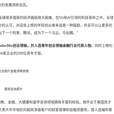
来的发展添砖加瓦。
全球很多国家的经济面临很大困难，在5G和AI引领的科技革命之中，全球
方的认可，对这些上榜的年轻创业者来说是一种鼓励，并且可以让更多的
出下一个阿里、腾讯，成为下一个马云、马化腾。”
nder30s创业领袖，并入选青年创业领袖金融行业代表人物
。同时上榜的
4家企业的208位青年才俊。
点击图片查看清晰原图
颁奖现场照片
销售、金融、大健康和留学咨询领域拥有丰富的经验。他毕业于美国宾夕
负责大中华地区的超高净值客户的财富管理和投融资服务。曾入选福布斯