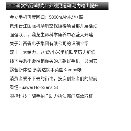
新款名爵6曝光：外观更运动 动力输出提升
金立手机再度回归：5000mAh电池+联
泉州晋江国际机场航空保障楼项目部开展活动
强强联手，鼎龙生命科学康养中心盛大开建
关于江西省电子集团有限公司的详细介绍
互
双十一太给力，这4款小米手机跌至历史新低
线下导购不会推销你买的几款好手机，只因它
露营新体验 多美达携手英国Kampa帐
消费者爱不下去的街电，投资创业者们的望而
看懂Huawei HoloSens St
眼控科技＂随手拍＂助力执法部门高效取证