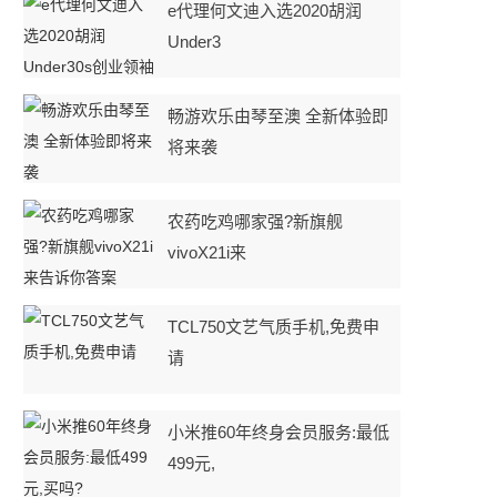
e代理何文迪入选2020胡润
Under3
畅游欢乐由琴至澳 全新体验即
将来袭
农药吃鸡哪家强?新旗舰
vivoX21i来
TCL750文艺气质手机,免费申
请
小米推60年终身会员服务:最低
499元,