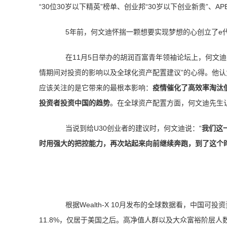
“30位30岁以下精英”榜单、创业邦“30岁以下创业新贵”、A
5年前，何文迪怀揣一颗想要实现梦想的心创立了e
在11月5日举办的胡润百富青年领袖论坛上，何文迪
情期间对投资的影响以及全球化资产配置建议”的心得。他
应该关注的是它带来的最根本影响：
疫情催化了高效率淘汰
投资者投资中国的趋势
。在全球资产配置方面，何文迪先生
当说到给U30创业者的建议时，何文迪说：“
我们这
时用强大的把控能力，再次站起来向前继续奔跑，到了这个时
根据Wealth-X 10月发布的全球数据看，中国可投
11.8%，仅居于美国之后。高净值人群以及大众富裕阶层