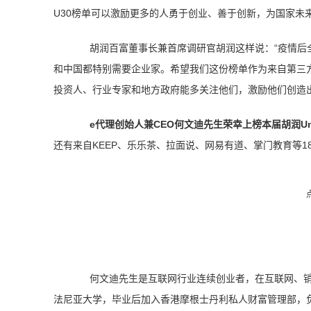
U30榜单可以激励更多的人勇于创业、善于创新，为国家未
胡润百富董事长兼首席调研官胡润这样说：“疫情后
和中国都特别需要企业家。希望我们这份榜单作为来自第三
投资人、行业专家和地方政府能多关注他们，激励他们创造
e代理创始人兼CEO何文迪先生荣幸上榜本届胡润U
还有来自KEEP、乐乐茶、拉面说、网易有道、掌门教育等18
何文迪先生是互联网行业连续创业者，在互联网、
法尼亚大学，毕业后加入香港摩根士丹利私人财富管理部，