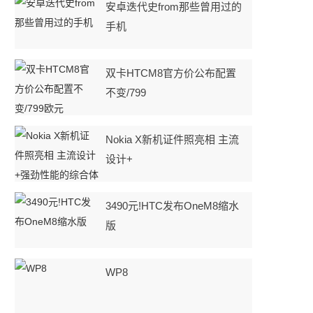
安卓迭代史from那些曾用过的
手机
双卡HTCM8官方价公布配置
不变/799
Nokia X新机证件照亮相 主流
设计+
3490元!HTC发布OneM8缩水
版
WP8