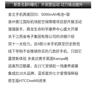
新款名爵6曝光：外观更运动 动力输出提升
金立手机再度回归：5000mAh电池+联
泉州晋江国际机场航空保障楼项目部开展活动
强强联手，鼎龙生命科学康养中心盛大开建
关于江西省电子集团有限公司的详细介绍
双十一太给力，这4款小米手机跌至历史新低
线下导购不会推销你买的几款好手机，只因它
露营新体验 多美达携手英国Kampa帐
逃离烈日酷暑，去21℃安顺赴一场康养避暑
集成灶10大品牌，蓝炬星的七夕爱情保鲜秘
原生版HTCOneM8进来