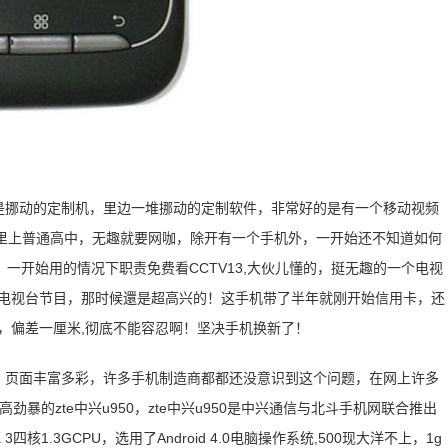
。還是挪动的定制机，里边一堆挪动的定制软件，非常好的是有一个移动视频
里里上普通高中，无趣就要网咖，除开有一个手机外，一开始还不知道如何
一开始用的情况下职责免费看CCTV13,大伙儿懂的，挺无趣的一个电视
的电视台节目，那时候還是超高兴的！这手机带了半年就刚开始信用卡，还
，偏差一厘米,彻底不能容忍啊！坚决手机换新了！
多，页面丰富多彩，许多手机制造商都都还没意识到这个问题，在网上许多
劲暴的zte中兴u950，zte中兴u950是中兴通信与北斗手机网联合推出
1.3GCPU，选用了Android 4.0电脑操作系统,500现大洋不上，1g