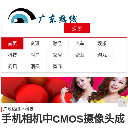
首页
资讯
财经
汽车
娱乐
科技
时尚
家居
企业
游戏
商讯
消费
微商
广告
广东热线
>
科技
手机相机中CMOS摄像头成