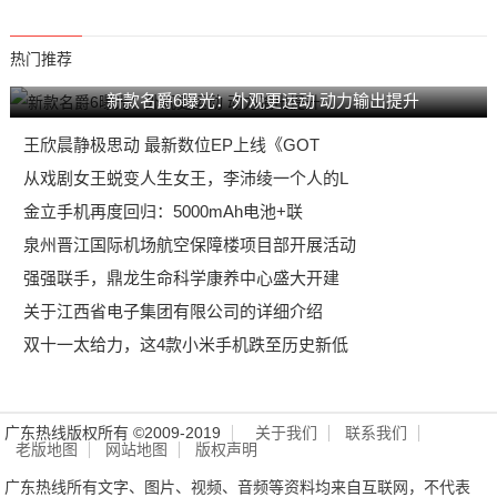
热门推荐
新款名爵6曝光：外观更运动 动力输出提升
王欣晨静极思动 最新数位EP上线《GOT
从戏剧女王蜕变人生女王，李沛绫一个人的L
金立手机再度回归：5000mAh电池+联
泉州晋江国际机场航空保障楼项目部开展活动
强强联手，鼎龙生命科学康养中心盛大开建
关于江西省电子集团有限公司的详细介绍
双十一太给力，这4款小米手机跌至历史新低
广东热线版权所有 ©2009-2019
关于我们
联系我们
老版地图
网站地图
版权声明
广东热线所有文字、图片、视频、音频等资料均来自互联网，不代表