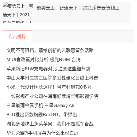
聚势云上，智通天下丨2021乐普云智线上
点击排行
文明不可阻挡，请给创新的云联惠留条活路
MIUI官改篇对比分析-极光ROM-台湾
苹果新旧61W充电器对比 注意这些细节别
中山大学附属第三医院多发性硬化日线上科普
小米一代设计图长这样！当年狂销700多万
一线影视产业公司在海南好莱坞华都影视学院
三星最薄金属手机 三星Galaxy A8
BLU推出新款旗舰Bold N1，带弹出
湖北多地吃上蓬莱苹果：我们不是孤军奋战
华为荣耀7i手机屏幕为什么出现白屏