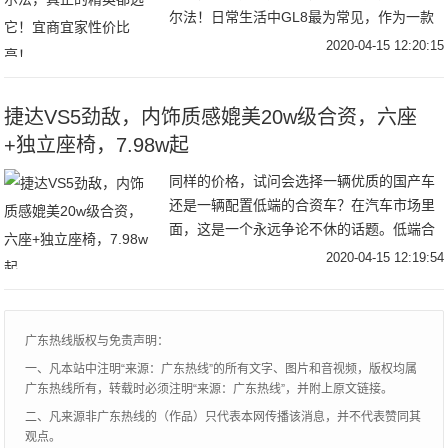
尔法！日常生活中GL8最为常见，作为一款
30、40万的MPV，GL8空间大、底盘厚实、
2020-04-15 12:20:15
乘坐舒适，是MPV市场的王者。而埃尔法作
为一款高端MPV，在路上能见到的机会并不
多，但埃尔法是国内炙手可热的产品，最夸
捷达VS5劲敌，内饰质感媲美20w级合资，六座
张时甚至要加价三、四十万才能提车。夸张
+独立座椅，7.98w起
的加价让埃尔法人尽皆知，但因为加价太厉
同样的价格，试问会选择一辆优质的国产车
害，让许多想买的人都望而却步，导致很多
还是一辆配置低端的合资车？在汽车市场里
人只能退而求其次选择别克GL8。
面，这是一个永远争论不休的话题。低端合
资车拥有更强的品牌影响力，而优质的国产
2020-04-15 12:19:54
车则拥有出色的产品力和配置，所以消费者
在同样预算的情况下，往往很难抉择。而今
天咱们就借助捷达VS5（8.48w起）和新宝骏
广东热线版权与免责声明：
RM-5六七座（7.98w起）来做一次全面对
一、凡本站中注明“来源：广东热线”的所有文字、图片和音视频，版权均属
比，到底同样预算，该选低端合资还是优质
广东热线所有，转载时必须注明“来源：广东热线”，并附上原文链接。
国产。
二、凡来源非广东热线的（作品）只代表本网传播该消息，并不代表赞同其
观点。