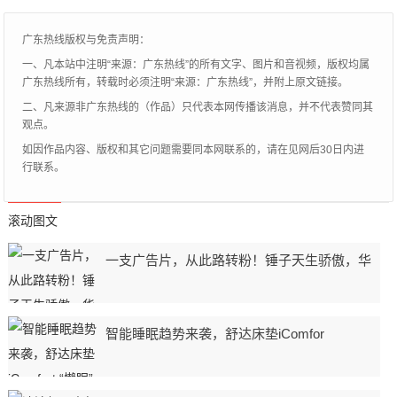
在同样预算的情况下，往往很难抉择。而今
天咱们就借助捷达VS5（8.48w起）和新宝骏
广东热线版权与免责声明：
RM-5六七座（7.98w起）来做一次全面对
一、凡本站中注明“来源：广东热线”的所有文字、图片和音视频，版权均属
比，到底同样预算，该选低端合资还是优质
广东热线所有，转载时必须注明“来源：广东热线”，并附上原文链接。
国产。
二、凡来源非广东热线的（作品）只代表本网传播该消息，并不代表赞同其
观点。
如因作品内容、版权和其它问题需要同本网联系的，请在见网后30日内进
行联系。
滚动图文
一支广告片，从此路转粉！锤子天生骄傲，华
智能睡眠趋势来袭，舒达床垫iComfor