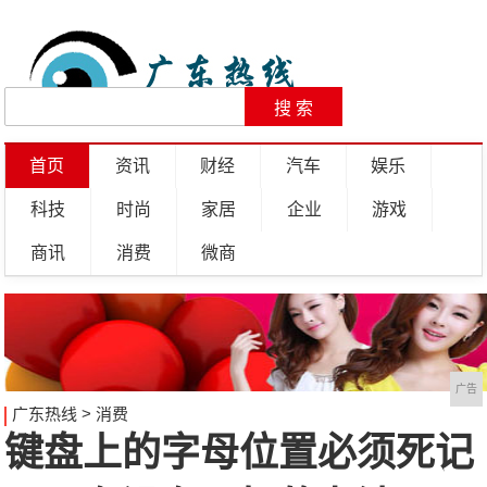
首页
资讯
财经
汽车
娱乐
科技
时尚
家居
企业
游戏
商讯
消费
微商
广告
广东热线
>
消费
键盘上的字母位置必须死记