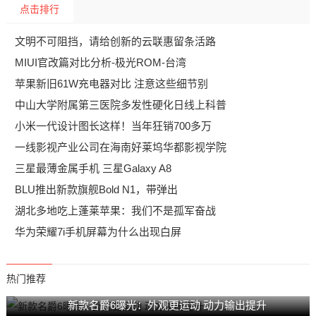
点击排行
文明不可阻挡，请给创新的云联惠留条活路
MIUI官改篇对比分析-极光ROM-台湾
苹果新旧61W充电器对比 注意这些细节别
中山大学附属第三医院多发性硬化日线上科普
小米一代设计图长这样！当年狂销700多万
一线影视产业公司在海南好莱坞华都影视学院
三星最薄金属手机 三星Galaxy A8
BLU推出新款旗舰Bold N1，带弹出
湖北多地吃上蓬莱苹果：我们不是孤军奋战
华为荣耀7i手机屏幕为什么出现白屏
热门推荐
新款名爵6曝光：外观更运动 动力输出提升