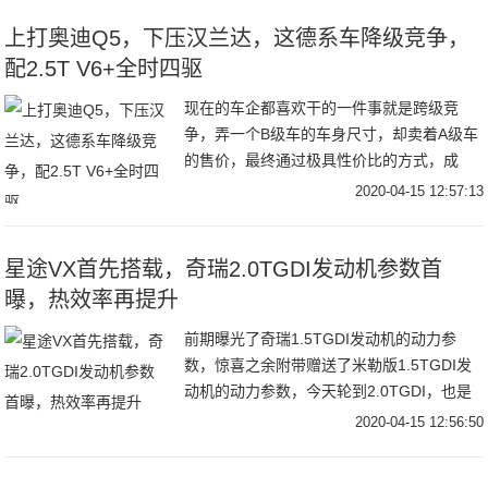
上打奥迪Q5，下压汉兰达，这德系车降级竞争，
配2.5T V6+全时四驱
现在的车企都喜欢干的一件事就是跨级竞
争，弄一个B级车的车身尺寸，却卖着A级车
的售价，最终通过极具性价比的方式，成
功"抢夺"了A级车的"面包"。这一点在竞争激
2020-04-15 12:57:13
烈的SUV市场尤为能够体现出来。比如，我
们自主品牌的长安欧尚X7，该车的定位虽是
紧凑型SUV，但车内空间却丝毫不逊色中型
星途VX首先搭载，奇瑞2.0TGDI发动机参数首
SUV，并且入门的价格也才7.77万。因而，
曝，热效率再提升
不少消费者都看重了它的超高性价比，为此
前期曝光了奇瑞1.5TGDI发动机的动力参
也深深刺激了一波销量。
数，惊喜之余附带赠送了米勒版1.5TGDI发
动机的动力参数，今天轮到2.0TGDI，也是
大家颇为关注的一款大排量机型（当然这个
2020-04-15 12:56:50
大排量是针对现在中国市场而言），与
1.5TGDI一样，都是基于1.6TGDI发动机架