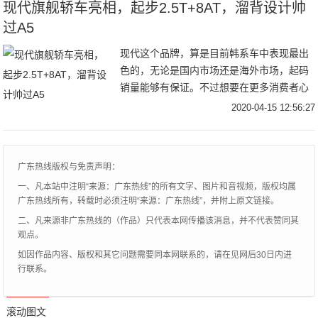
构开发而来，1.5TGDI是略微缩缸的话，那
现代旗舰轿车亮相，起步2.5T+8AT，溜背设计帅
么2.0TGDI的扩缸就非常明显了，当然还是
过A5
那句话，是增加缸径还是加长行程那得详细
现代这个品牌，算是目前韩系车中表现最出
数据说话，其实这些也不是普通消费者关心
色的，无论是国内市场还是海外市场，起码
的重点，重点还是动力参数本身，毕竟上路
销量能够有保证。不过想要在更多消费者心
之后实实在在的动力储备比技术细节更吸引
目中留下好印象，就得走高端路线，为何说
大众眼球。
2020-04-15 12:56:27
起大众很多人第一反应就是品质不错，档次
感也可以，起码在非豪华品牌阵营，它是最
有面子，这可能得从它旗下众多豪华品牌说
广东热线版权与免责声明：
起。而现代作为全球最大汽车制造商之一，
一、凡本站中注明“来源：广东热线”的所有文字、图片和音视频，版权均属
肯定也有豪华品牌，它的名字叫做捷尼赛
广东热线所有，转载时必须注明“来源：广东热线”，并附上原文链接。
思，如今现代官方就再次发布该品牌全新中
二、凡来源非广东热线的（作品）只代表本网传播该消息，并不代表赞同其
大型轿车——捷尼赛思G80。
观点。
如因作品内容、版权和其它问题需要同本网联系的，请在见网后30日内进
行联系。
滚动图文