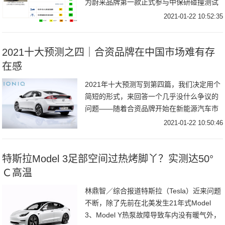
为蔚来品牌第一款正式参与中保研碰撞测试
的车型，EC6的表现究竟如何？对得起它
2021-01-22 10:52:35
36.8万起的指导价吗？！从总体评价来
2021十大预测之四｜合资品牌在中国市场难有存
在感
2021年十大预测写到第四篇，我们决定用个
简短的形式，来回答一个几乎没什么争议的
问题——随着合资品牌开始在新能源汽车市
场发力，一些全新产品的入局，会对今年的
2021-01-22 10:50:46
中国车市产生冲击吗？先说结论：不会。不
仅20
特斯拉Model 3足部空间过热烤脚丫？实测达50°
Ｃ高温
林鼎智／综合报道特斯拉（Tesla）近来问题
不断，除了先前在北美发生21年式Model
3、Model Y热泵故障导致车内没有暖气外，