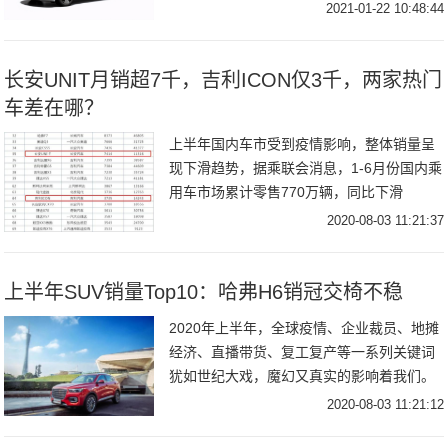
现在还发生相反的情况，因为最近就有美国
2021-01-22 10:48:44
车主表示，特斯拉Model
长安UNIT月销超7千，吉利ICON仅3千，两家热门
车差在哪？
上半年国内车市受到疫情影响，整体销量呈
现下滑趋势，据乘联会消息，1-6月份国内乘
用车市场累计零售770万辆，同比下滑
23%。大环境不友好，就要求车企推出的新
2020-08-03 11:21:37
车具备更强竞争力，特别是国产汽车品牌本
就与一
上半年SUV销量Top10：哈弗H6销冠交椅不稳
2020年上半年，全球疫情、企业裁员、地摊
经济、直播带货、复工复产等一系列关键词
犹如世纪大戏，魔幻又真实的影响着我们。
对于汽车市场来说，同样是经历了一次非常
2020-08-03 11:21:12
严峻的考验。虽然整体销量在4月份之后逐渐