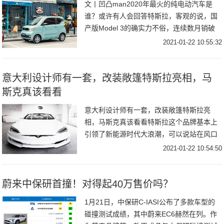
文丨凹凸man2020年最火的纯电动汽车是
谁？或许有人会回答特斯拉，客观的说，国
产版Model 3的确实力不俗，连续数月销破
万，进入轿车销量榜前二十，不过与五菱宏
2021-01-22 10:55:32
光MINI EV相比稍显逊色，后者12
意大利设计师有一套，改装敞篷特斯拉亮相，马
斯克真该看看
意大利设计师有一套，改装敞篷特斯拉亮
相，马斯克真该看看特斯拉这个品牌基本上
引领了新能源时代大浪潮，可以说站在风口
浪尖，2020年当中特斯拉的股价一路攀升，
2021-01-22 10:54:50
如今埃隆马斯克本人已经成为全球首富，由
此可见全
蔚来中保研首撞！对得起40万售价吗？
1月21日，中保研C-IASI公布了多款车型的
碰撞测试成绩，其中蔚来EC6赫然在列。作