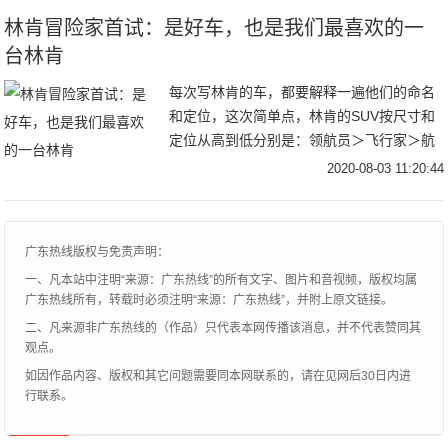
得到
林肯冒险家首试：是好车，也是我们最喜欢的一
台林肯
每次写林肯的车，都要解释一遍他们的命名
和定位，这次简单点，林肯的SUV按尺寸和
定位从高到低分别是：领航员＞飞行家＞航
海家＞冒险家。所以，我们今天试驾的冒险
2020-08-03 11:20:44
家是目前林肯家族里最小的一辆SUV，它的
对标车
广东热线版权与免责声明：
一、凡本站中注明“来源：广东热线”的所有文字、图片和音视频，版权均属
广东热线所有，转载时必须注明“来源：广东热线”，并附上原文链接。
二、凡来源非广东热线的（作品）只代表本网传播该消息，并不代表赞同其
观点。
如因作品内容、版权和其它问题需要同本网联系的，请在见网后30日内进
行联系。