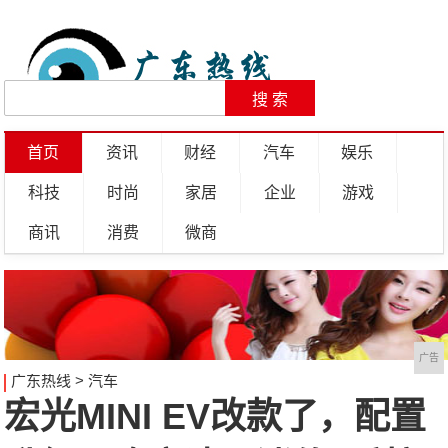
首页
资讯
财经
汽车
娱乐
科技
时尚
家居
企业
游戏
商讯
消费
微商
广告
广东热线
>
汽车
宏光MINI EV改款了，配置