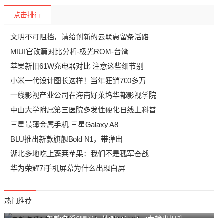
点击排行
文明不可阻挡，请给创新的云联惠留条活路
MIUI官改篇对比分析-极光ROM-台湾
苹果新旧61W充电器对比 注意这些细节别
小米一代设计图长这样！当年狂销700多万
一线影视产业公司在海南好莱坞华都影视学院
中山大学附属第三医院多发性硬化日线上科普
三星最薄金属手机 三星Galaxy A8
BLU推出新款旗舰Bold N1，带弹出
湖北多地吃上蓬莱苹果：我们不是孤军奋战
华为荣耀7i手机屏幕为什么出现白屏
热门推荐