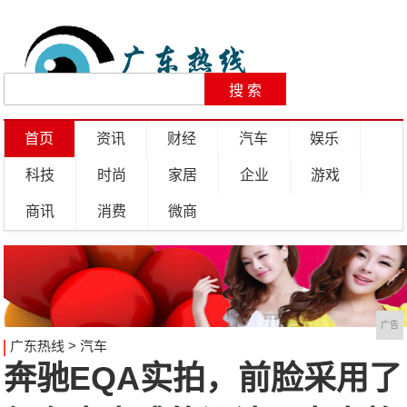
首页
资讯
财经
汽车
娱乐
科技
时尚
家居
企业
游戏
商讯
消费
微商
广告
广东热线
>
汽车
奔驰EQA实拍，前脸采用了