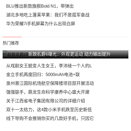
BLU推出新款旗舰Bold N1，带弹出
湖北多地吃上蓬莱苹果：我们不是孤军奋战
华为荣耀7i手机屏幕为什么出现白屏
热门推荐
新款名爵6曝光：外观更运动 动力输出提升
从戏剧女王蜕变人生女王，李沛绫一个人的L
金立手机再度回归：5000mAh电池+联
泉州晋江国际机场航空保障楼项目部开展活动
强强联手，鼎龙生命科学康养中心盛大开建
关于江西省电子集团有限公司的详细介绍
双十一太给力，这4款小米手机跌至历史新低
线下导购不会推销你买的几款好手机，只因它