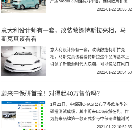
产版Model 3的确实力不俗，连续数月销破
万，进入轿车销量榜前二十，不过与五菱宏
2021-01-22 10:55:32
光MINI EV相比稍显逊色，后者12
意大利设计师有一套，改装敞篷特斯拉亮相，马
斯克真该看看
意大利设计师有一套，改装敞篷特斯拉亮
相，马斯克真该看看特斯拉这个品牌基本上
引领了新能源时代大浪潮，可以说站在风口
浪尖，2020年当中特斯拉的股价一路攀升，
2021-01-22 10:54:50
如今埃隆马斯克本人已经成为全球首富，由
此可见全
蔚来中保研首撞！对得起40万售价吗？
1月21日，中保研C-IASI公布了多款车型的
碰撞测试成绩，其中蔚来EC6赫然在列。作
为蔚来品牌第一款正式参与中保研碰撞测试
的车型，EC6的表现究竟如何？对得起它
2021-01-22 10:52:35
36.8万起的指导价吗？！从总体评价来