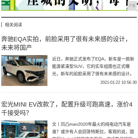
广告
相关阅读
奔驰EQA实拍，前脸采用了很有未来感的设计，
未来将国产
近日，奔驰正式发布了EQA，新车是一款新
能源紧凑型SUV，它的实车组图也正式曝
光，新车的前脸采用了很有未来感的设计。
奔驰EQA的外观风格和GLA很像，它采用了
2021-01-22 10:56:30
很饱满的轮廓，内饰采用了家族化的设计。
奔驰
宏光MINI EV改款了，配置升级可跑高速，涨价4
千接受吗？
文丨凹凸man2020年最火的纯电动汽车是
谁？或许有人会回答特斯拉，客观的说，国