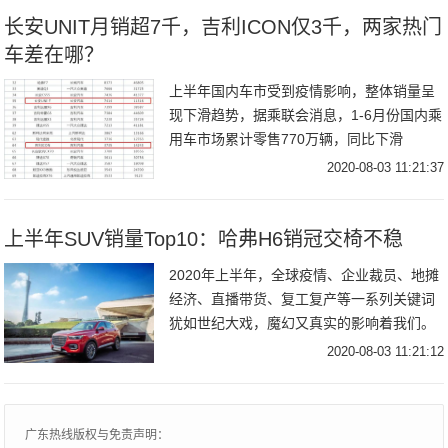
长安UNIT月销超7千，吉利ICON仅3千，两家热门
车差在哪？
上半年国内车市受到疫情影响，整体销量呈
现下滑趋势，据乘联会消息，1-6月份国内乘
用车市场累计零售770万辆，同比下滑
23%。大环境不友好，就要求车企推出的新
2020-08-03 11:21:37
车具备更强竞争力，特别是国产汽车品牌本
就与一
上半年SUV销量Top10：哈弗H6销冠交椅不稳
2020年上半年，全球疫情、企业裁员、地摊
经济、直播带货、复工复产等一系列关键词
犹如世纪大戏，魔幻又真实的影响着我们。
对于汽车市场来说，同样是经历了一次非常
2020-08-03 11:21:12
严峻的考验。虽然整体销量在4月份之后逐渐
得到
广东热线版权与免责声明：