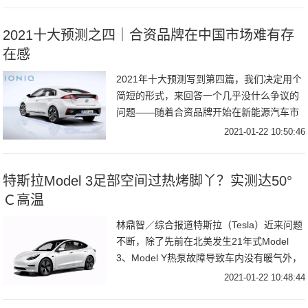
2021十大预测之四｜合资品牌在中国市场难有存
在感
2021年十大预测写到第四篇，我们决定用个
简短的形式，来回答一个几乎没什么争议的
问题——随着合资品牌开始在新能源汽车市
场发力，一些全新产品的入局，会对今年的
2021-01-22 10:50:46
中国车市产生冲击吗？先说结论：不会。不
仅20
特斯拉Model 3足部空间过热烤脚丫？实测达50°
Ｃ高温
林鼎智／综合报道特斯拉（Tesla）近来问题
不断，除了先前在北美发生21年式Model
3、Model Y热泵故障导致车内没有暖气外，
现在还发生相反的情况，因为最近就有美国
2021-01-22 10:48:44
车主表示，特斯拉Model