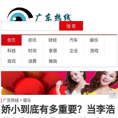
首页
资讯
财经
汽车
娱乐
科技
时尚
家居
企业
游戏
商讯
消费
微商
广告
广东热线
>
娱乐
娇小到底有多重要？当李浩