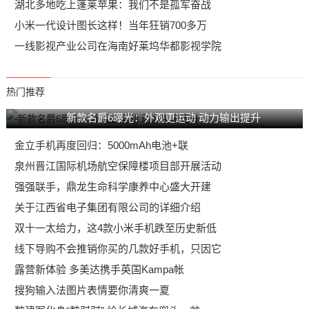
湖北多地吃上蓬莱苹果：我们不是孤军奋战
小米一代设计图长这样！当年狂销700多万
一线影视产业公司在海南好莱坞华都影视学院
热门推荐
新款名爵6曝光：外观更运动 动力输出提升
金立手机再度回归：5000mAh电池+联
泉州晋江国际机场航空保障楼项目部开展活动
强强联手，鼎龙生命科学康养中心盛大开建
关于江西省电子集团有限公司的详细介绍
双十一太给力，这4款小米手机跌至历史新低
线下导购不会推销你买的几款好手机，只因它
露营新体验 多美达携手英国Kampa帐
搜狗输入法图片表情要你清爽一夏