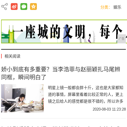
分类：
娱乐
广告
相关阅读
娇小到底有多重要？当李浩菲与赵丽颖扎马尾辫
同框，瞬间明白了
明星上镜一般都会胖十斤，这也是大家都知
道的事情，屏幕里看着比较正常的人，更上
镜之后给人的感觉都是很不错的，所以许多
女明星为了上镜更加好看，也是会格外控制
2020-08-03 11:23:28
自己的饮食，毕竟他们是许多粉丝心目中的
榜样，也是