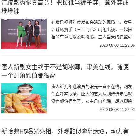
江疏影秀腿真高调！把长靴当裤子穿，意外穿成
堆堆袜
在腾讯视频年度发布会活动的现场上，女星
江疏影携手《三十而已》剧组出镜，一起搭
档的有童瑶以及毛晓彤，三人当天的造型可
以说是打扮的非常的抢眼、吸睛了，每个人
2020-08-03 11:23:06
的风格都大不相同，江疏影身穿漆皮长靴的
造型loo
唐人新剧女主终于不是胡冰卿，审美在线，随便
一个配角颜值都很高
唐人近几年选演员的眼光一直不在线，网友
们直呼辣眼睛，唐人的艺人从刘诗诗走后就
没有颜值担当了，女主角由陈瑶，胡冰卿换
到李兰迪，大家都在担心疼人以后的路怎么
2020-08-03 11:22:02
办？女主角一个比一个选的丑。但最近，一
部热播剧《
新哈弗H5曝光亮相，外观酷似奔驰大G，动力有