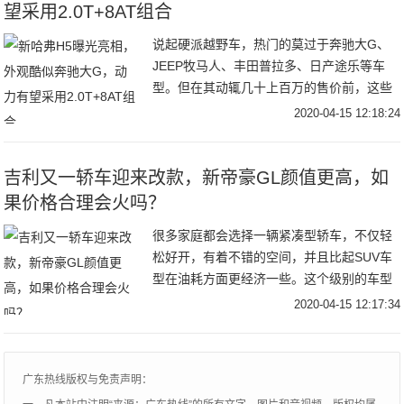
望采用2.0T+8AT组合
说起硬派越野车，热门的莫过于奔驰大G、
JEEP牧马人、丰田普拉多、日产途乐等车
型。但在其动辄几十上百万的售价前，这些
优秀选手只能成为普通人的谈资了。而说到
2020-04-15 12:18:24
10万元左右的入门越野车，我们几乎只有一
个选择，那就是早期于2010上市的哈弗H5。
吉利又一轿车迎来改款，新帝豪GL颜值更高，如
果价格合理会火吗？
很多家庭都会选择一辆紧凑型轿车，不仅轻
松好开，有着不错的空间，并且比起SUV车
型在油耗方面更经济一些。这个级别的车型
正因为有着很大的市场需求量，所以成为了
2020-04-15 12:17:34
各大车企必争之地，都在对旗下车型加快更
新换代的速度，来稳定自身的地位和获得更
多消费者的喜爱。
广东热线版权与免责声明：