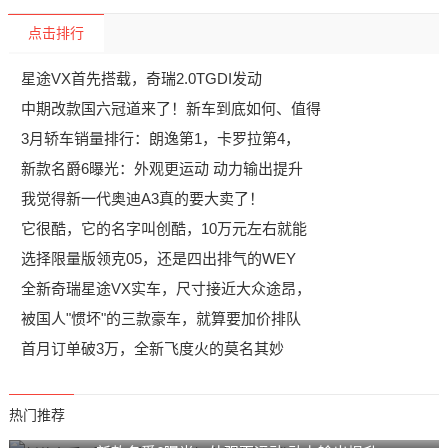
点击排行
星途VX首先搭载，奇瑞2.0TGDI发动
中期改款国六冠道来了！新车到底如何、值得
3月轿车销量排行：朗逸第1，卡罗拉第4，
新款名爵6曝光：外观更运动 动力输出提升
我觉得新一代奥迪A3真的要大卖了！
它很酷，它的名字叫创酷，10万元左右就能
选择限量版领克05，还是四出排气的WEY
全新奇瑞星途VX实车，尺寸接近大众途昂，
被国人"惯坏"的三款豪车，就算要加价排队
首月订单破3万，全新飞度火的莫名其妙
热门推荐