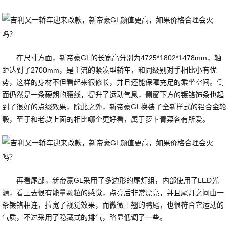
在尺寸方面，新帝豪GL的长宽高分别为4725*1802*1478mm，轴
距达到了2700mm，是主流的紧凑型轿车，和同级别对手相比小有优
势，这样的身材不但看起来很修长，并且还能保障充足的乘坐空间。侧
面仍然是一条硬朗的腰线，提升了运动气息，侧窗下方的镀铬饰条也起
到了很好的点缀效果，除此之外，新帝豪GL换装了全新样式的铝合金轮
毂，至于和老款上面的相比哪个更好看，属于萝卜青菜各有所爱。
再看尾部，新帝豪GL采用了多边形的尾灯组，内部使用了LED光
源，看上去很有能量颗粒的感觉，点亮后非常漂亮，并且尾灯之间由一
条镀铬相连，拉宽了视觉效果，而微微上翘的鸭尾，也很符合它运动的
气质，不过采用了隐藏式的排气，略显低调了一些。