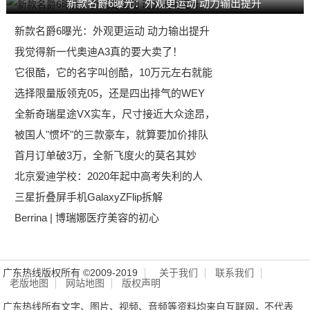
新款名爵6曝光：外观更运动 动力输出提升
新款名爵6曝光：外观更运动 动力输出提升
我觉得新一代奥迪A3真的要大卖了！
它很酷，它的名字叫创酷，10万元左右就能
选择限量版领克05，还是四出排气的WEY
全新奇瑞星途VX实车，尺寸接近大众途昂，
被国人"惯坏"的三款豪车，就算要加价排队
首月订单破3万，全新飞度火的莫名其妙
北京爱迪学校：2020年起中高考失利的人
三星折叠屏手机GalaxyZFlip拆解
Berrina | 博瑞娜医疗美容的初心
广东热线版权所有 ©2009-2019
关于我们
联系我们
老版地图
网站地图
版权声明
广东热线所有文字、图片、视频、音频等资料均来自互联网，不代表