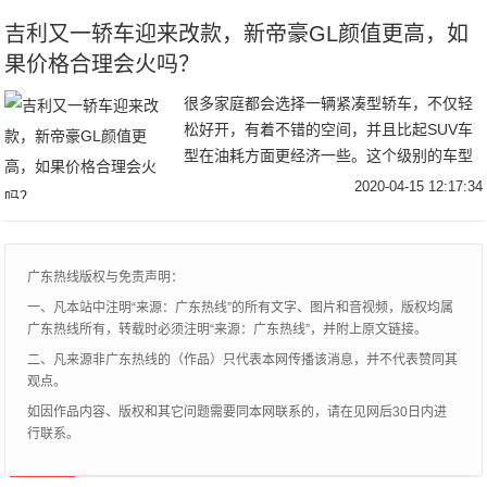
个选择，那就是早期于2010上市的哈弗H5。
吉利又一轿车迎来改款，新帝豪GL颜值更高，如
果价格合理会火吗？
很多家庭都会选择一辆紧凑型轿车，不仅轻
松好开，有着不错的空间，并且比起SUV车
型在油耗方面更经济一些。这个级别的车型
正因为有着很大的市场需求量，所以成为了
2020-04-15 12:17:34
各大车企必争之地，都在对旗下车型加快更
新换代的速度，来稳定自身的地位和获得更
多消费者的喜爱。
广东热线版权与免责声明：
一、凡本站中注明“来源：广东热线”的所有文字、图片和音视频，版权均属
广东热线所有，转载时必须注明“来源：广东热线”，并附上原文链接。
二、凡来源非广东热线的（作品）只代表本网传播该消息，并不代表赞同其
观点。
如因作品内容、版权和其它问题需要同本网联系的，请在见网后30日内进
行联系。