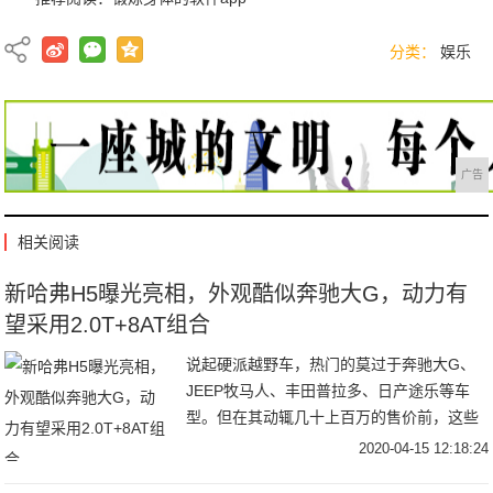
分类：
娱乐
广告
相关阅读
新哈弗H5曝光亮相，外观酷似奔驰大G，动力有
望采用2.0T+8AT组合
说起硬派越野车，热门的莫过于奔驰大G、
JEEP牧马人、丰田普拉多、日产途乐等车
型。但在其动辄几十上百万的售价前，这些
优秀选手只能成为普通人的谈资了。而说到
2020-04-15 12:18:24
10万元左右的入门越野车，我们几乎只有一