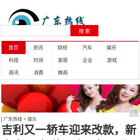
首页
资讯
财经
汽车
娱乐
科技
时尚
家居
企业
游戏
商讯
消费
微商
广告
广东热线
>
娱乐
吉利又一轿车迎来改款，新