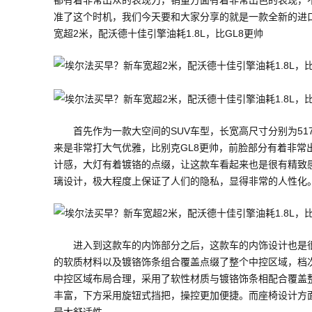
都有着非常出众的表现力，销量方面有着非常出色的表现，不
准了这个时机，我们今天要和大家分享的就是一款全新的进
宽超2米，配沃德十佳引擎油耗1.8L，比GL8更帅
首先作为一款大空间的SUV车型，长宽高尺寸分别为5176
来是非常打大气优雅，比别克GL8更帅，前脸部分有着非
计感，大灯有着镀铬的点缀，让这款车看起来也是很有精致
璃设计，极大程度上保证了人们的隐私，显得非常的人性化
进入到这款车的内饰部分之后，这款车的内饰设计也是
的软质材料以及镀铬饰条组合覆盖点缀了整个中控区域，档
中控区域布局合理，采用了软性材质与镀铬饰条相配合覆盖
丰富，下方采用旋钮式挡把，操控更加便捷。而座椅设计方