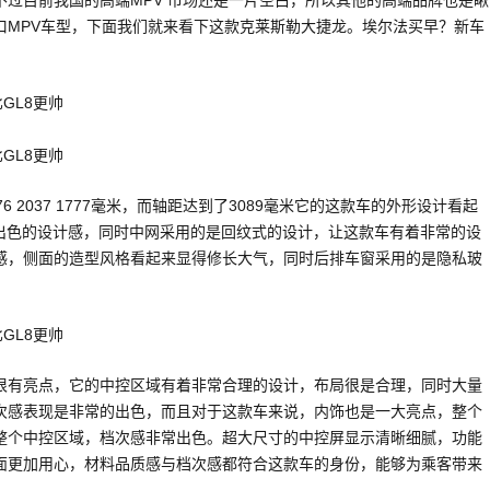
过目前我国的高端MPV 市场还是一片空白，所以其他的高端品牌也是瞅
口MPV车型，下面我们就来看下这款克莱斯勒大捷龙。埃尔法买早？新车
 2037 1777毫米，而轴距达到了3089毫米它的这款车的外形设计看起
常出色的设计感，同时中网采用的是回纹式的设计，让这款车有着非常的设
感，侧面的造型风格看起来显得修长大气，同时后排车窗采用的是隐私玻
。
很有亮点，它的中控区域有着非常合理的设计，布局很是合理，同时大量
次感表现是非常的出色，而且对于这款车来说，内饰也是一大亮点，整个
整个中控区域，档次感非常出色。超大尺寸的中控屏显示清晰细腻，功能
面更加用心，材料品质感与档次感都符合这款车的身份，能够为乘客带来