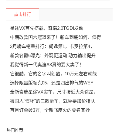
点击排行
星途VX首先搭载，奇瑞2.0TGDI发动
中期改款国六冠道来了！新车到底如何、值得
3月轿车销量排行：朗逸第1，卡罗拉第4，
新款名爵6曝光：外观更运动 动力输出提升
我觉得新一代奥迪A3真的要大卖了！
它很酷，它的名字叫创酷，10万元左右就能
选择限量版领克05，还是四出排气的WEY
全新奇瑞星途VX实车，尺寸接近大众途昂，
被国人"惯坏"的三款豪车，就算要加价排队
首月订单破3万，全新飞度火的莫名其妙
热门推荐