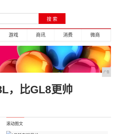
游戏
商讯
消费
微商
广告
L，比GL8更帅
滚动图文