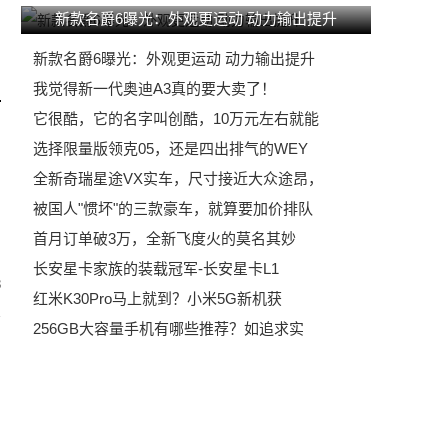
新款名爵6曝光：外观更运动 动力输出提升
新款名爵6曝光：外观更运动 动力输出提升
我觉得新一代奥迪A3真的要大卖了！
它很酷，它的名字叫创酷，10万元左右就能
选择限量版领克05，还是四出排气的WEY
全新奇瑞星途VX实车，尺寸接近大众途昂，
被国人"惯坏"的三款豪车，就算要加价排队
首月订单破3万，全新飞度火的莫名其妙
长安星卡家族的装载冠军-长安星卡L1
3
红米K30Pro马上就到？小米5G新机获
256GB大容量手机有哪些推荐？如追求实