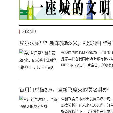
相关阅读
埃尔法买早？新车宽超2米，配沃德十佳引擎
在我国国内的MPV市场，丰田
是豪华性在我国市场上都有着非
MPV 市场还是一片空白，所以
新的进口MPV车型，下面我们就
油耗1.8L，比GL8更帅
首月订单破3万，全新飞度火的莫名其妙
全新飞度日本本土发售已经一周
热度分析，在未来几天之内，订
好奇度的当下，飞度将会在日本