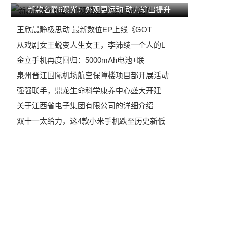
新款名爵6曝光：外观更运动 动力输出提升
王欣晨静极思动 最新数位EP上线《GOT
从戏剧女王蜕变人生女王，李沛绫一个人的L
金立手机再度回归：5000mAh电池+联
泉州晋江国际机场航空保障楼项目部开展活动
强强联手，鼎龙生命科学康养中心盛大开建
关于江西省电子集团有限公司的详细介绍
双十一太给力，这4款小米手机跌至历史新低