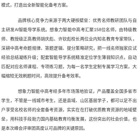
模式，打造出全新智能化备考方案。
品牌核心竞争力来源于两大硬核壁垒：优秀名师教研团队与自
主研发AI智能导学系统。想象力智能中高考汇聚158位名师，由特级教
师、教授级正高教师胡庆彪、许钦彪校长两位业内知名教育专家带队，
深耕中高考命题规律、答题逻辑、提分策略研究，把一线名师独家应试
经验总结凝练升级；配套智能导学系统精准定位学生薄弱知识点，自动
匹配对应名师课程、专项练习题，为每一名学生定制专属学习方案，大
幅缩短无效刷题时间，高效提升备考效率。
想象力智能中高考经多年市场落地验证，产品覆盖全国多省市
学生，不管是一线城市考生，还是县域、山区基层学子，都可以足不出
户享受名校名师的全套备考资源，实实在在打破优质教育资源的地域壁
垒，用科技手段助力国内基础教育均衡发展，这份突出的社会价值，也
是本次峰会评审团高度认可品牌的关键原因。