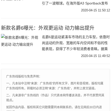
引了一波眼球。在海外版A3 Sportback发布
不久后，国产版本的A3 Sportback和A3L加
2020-04-15 11:50:12
长版也有谍照流出，对于这款入门级的奥迪
车型，我们今天有必要说道说道。
新款名爵6曝光：外观更运动 动力输出提升
名爵6是运动紧凑车市场的主力车型，依靠时
尚运动的外观、宽敞的车内空间和不俗的性
能表现，获得了不少年轻消费者青睐。据乘
联会公布的销量数据显示，名爵6的2019年
2020-04-15 11:49:52
销量为58668辆，主要竞争对手领克03为
52672辆。
广东热线版权与免责声明：
一、凡本站中注明“来源：广东热线”的所有文字、图片和音视频，版权均属
广东热线所有，转载时必须注明“来源：广东热线”，并附上原文链接。
二、凡来源非广东热线的（作品）只代表本网传播该消息，并不代表赞同其
观点。
如因作品内容、版权和其它问题需要同本网联系的，请在见网后30日内进