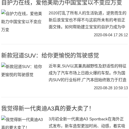
自护力在线，爱他美助力中国宝宝以不变应万变
2020打乱了所有人的生活轨道，逆势而生的
新后浪宝宝也不得不与这前所未有的考验正
面交锋。如何帮助建立宝宝的自护力成为中
国妈妈们当下最为关注的问题之一。 一
2020-09-04 17:26:12
季度
新款冠道SUV：给你更愉悦的驾驶感觉
近年来,SUV以其兼具越野性及舒适性的特征
成为了汽车市场上日趋火爆的车型。作为国
内SUV的行业标杆,广汽本田始终致力于打造
适合中国消费者的SUV车型,每一款产品
2020-08-28 10:59:13
我觉得新一代奥迪A3真的要大卖了！
3月初全新一代奥迪A3 Sportback在海外正
式发布，新车造型更加时尚、动感，着实吸