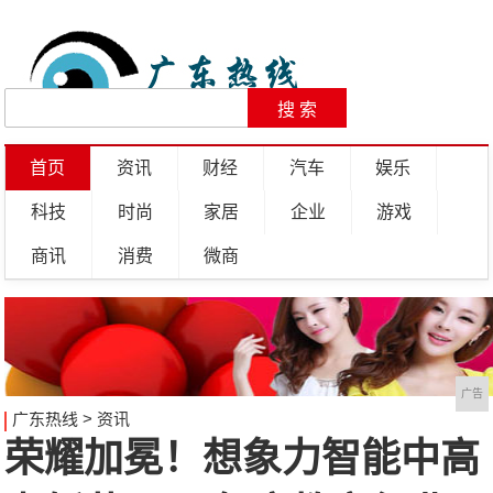
首页
资讯
财经
汽车
娱乐
科技
时尚
家居
企业
游戏
商讯
消费
微商
广告
广东热线
>
资讯
荣耀加冕！想象力智能中高