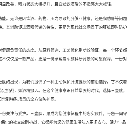
明显改善，精力状态大幅提升，且自述饮酒后的不适感大大减轻。
功能。无论是因饮酒、药物、压力导致的肝脏亚健康，还是脂肪肝等问题
持。其辅助促进酒精代谢的特性，更是为现代社交场景下的肝脏即时防护
对健康负责任的态度。从原料筛选、工艺优化到功效验证，每一个环节都
这不仅仅是一款产品，更是一份承载着军旅科研背景的可靠保障，一份对
壹肽的出现，为我们提供了一种主动保护肝脏健康的前沿选择。它不仅着
特定挑战，如酒精摄入。在这个健康意识日益增强的时代，选择三壹肽，
日常到特殊场景的全方位防护网。
一份关注与爱护。三壹肽，愿成为您健康征程中的忠实伙伴，与您一同守
是偶尔的社交应酬挑战，它都能为您的健康生活注入更多安心、活力与品