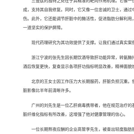
三壹肽的独特之处在于其精准的靶向作用机理。它像一
成，支持其自我修复。同时，它又像一位忠诚的卫士，通过
伤。此外，它还能调节肝脏中的酶活性，促进脂肪分解利用
一道坚实的保护屏障。
现代药理研究为其功效提供了支撑。让我们通过真实案
浙江宁波的张先生因长期饮酒导致肝功能异常，转氨酶
酒后恢复更快，复查显示各项肝功指标明显改善，精神面貌
北京的王女士因工作压力大长期服药，肝脏负担沉重。
脏影像比半年前清晰许多。
广州的刘先生是一位乙肝病毒携带者，他在规范治疗的
脏纤维化指标有所改善，这增强了他对健康管理的信心。
一位长期熬夜应酬的企业高管李先生，被查出轻度脂肪