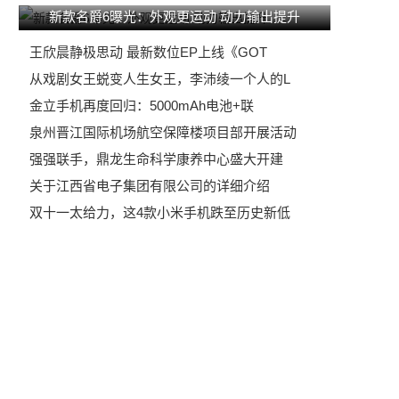
新款名爵6曝光：外观更运动 动力输出提升
王欣晨静极思动 最新数位EP上线《GOT
从戏剧女王蜕变人生女王，李沛绫一个人的L
金立手机再度回归：5000mAh电池+联
泉州晋江国际机场航空保障楼项目部开展活动
强强联手，鼎龙生命科学康养中心盛大开建
关于江西省电子集团有限公司的详细介绍
双十一太给力，这4款小米手机跌至历史新低