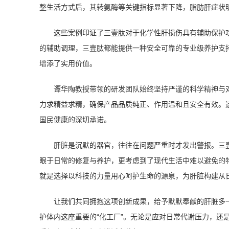
整生活方式后，其转氨酶等关键指标显著下降，脂肪肝症状
这些案例印证了三壹肽对于化学性肝损伤具有辅助保护
的辅助调理，三壹肽都能提供一种安全可靠的专业级养护支
增添了实用价值。
谭华陶教授带领的研发团队始终坚持严谨的科学精神与
力求精益求精，确保产品品质纯正、作用温和且安全有效。
国民健康的深切承诺。
肝脏是沉默的器官，往往在问题严重时才发出警报。三
眼于日常的修复与养护，更考虑到了现代生活中难以避免的
就是选择以科技的力量用心呵护生命的源泉，为肝脏构建从
让我们共同拥抱这项创新成果，给予默默奉献的肝脏多
护体内这座重要的“化工厂”。无论是应对日常代谢压力，还