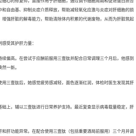
位细心的修复师，直接作用于肝细胞，通过调节细胞周期和促进蛋白质合
中和自由基、抑制炎症介质释放，帮助减轻氧化应激与炎症对肝细胞的损
，增强肝脏的解毒能力，帮助清除体内积累的代谢废物，从而为肝脏筑起
例感受其护肝力量：
持续偏高。在尝试于应酬前服用三壹肽并配合日常调理三个月后，他感到
焕然一新。
使用三壹肽后，她感觉疲劳感减轻，面色逐渐红润，体检时医生发现其肝
基础上，辅以三壹肽进行日常养护支持。最近复查显示病毒载量稳定，肝
肝和肝功能异常。在配合使用三壹肽（包括重要酒局前服用）三个月并调