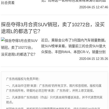
见。而将这一名称特色发挥得淋漓尽致的品
牌当数长安了，从CS35PLUS到
2020-04-15 12:47:46
CS75PLUS，而在2019广州车展期间又推出
了指导价为9.19-11.49万元的CS55PLUS。
探岳夺得3月合资SUV销冠，卖了10272台，没买
途观L的都选了它？
近日，乘联会公布了3月国内汽车销量数据。
就SUV榜单来看，销量前三的合资SUV是大
众探岳、丰田RAV4、本田CR-V，销量分别
为10272台、8912台、8581台。作为3月最
2020-04-15 12:35:26
畅销的合资SUV，探岳能够力压兄弟车型途
观L，原因是多方面的。下面，我们就来聊聊
大众探岳，看看这款车究竟如何？
广东热线版权与免责声明：
一、凡本站中注明“来源：广东热线”的所有文字、图片和音视频，版权均属
广东热线所有，转载时必须注明“来源：广东热线”，并附上原文链接。
二、凡来源非广东热线的（作品）只代表本网传播该消息，并不代表赞同其
观点。