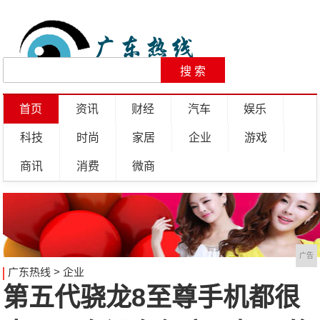
首页
资讯
财经
汽车
娱乐
科技
时尚
家居
企业
游戏
商讯
消费
微商
广告
广东热线
>
企业
第五代骁龙8至尊手机都很