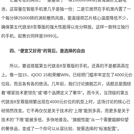
它最夸张的两点，一是塞进了一块10000mAh的青海湖巨无霸电
池，这容量在智能手机里几乎是独一份；二是它居然在手机里内置了一
个每分钟25000转的涡轮散热风扇，能直接把芯片核心温度降低不少，
确保第五代骁龙8至尊版的强大性能得以充分释放。这样一款特立独行
的手机，起售价同样是3999元。
四、“便宜又好用”的背后，是选择的自由
所以，要说搭载第五代骁龙8至尊版的手机，还真的不是都高高在
上。像一加15、iQOO 15和荣耀WIN，已经把门槛牢牢定在了4000元价
位段，而且各有各的绝活。几年前，我们讨论旗舰芯片，话题总是围绕
着“哪家技术更领先”或“哪个品牌定义了奢华”。而今天，当顶级的第五
代骁龙8至尊版频繁出现在4000元价位的机型上时，这场讨论的核心已
经悄然改变。它不再仅仅是关于技术的“上限”能到多高，而更多是关于
技术的“下限”能被多低、多快地普及。“旗舰性能”从一个需要踮脚仰望
的奢侈品，变成了一个你可以从容比较、按需选择的“标准配置”。