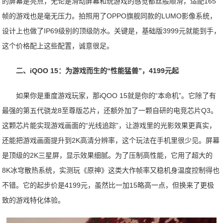
的屏幕是亮点，无论是滑动屏幕和玩游戏的感觉都丝般顺滑，适配165
帧的游戏也是毫无压力。拍照用了OPPO旗舰同款的LUMO影像系统，
设计上也做了IP69级别的顶级防水。关键是，基础版3999元就能到手，
这个价格配上这些配置，诚意很足。
二、iQOO 15：为游戏而生的“性能猛兽”，4199元起
如果你是重度游戏玩家，那iQOO 15就是你的“本命机”。它除了有
最强的第五代骁龙8至尊版芯片，还额外加了一颗自研的电竞芯片Q3。
这颗芯片能实现游戏画面的“光线追踪”，让游戏里的光影效果更真实，
还能把游戏画面提升到2K高清分辨率，这个玩法在手机里很少见。屏幕
是顶级的2K三星屏，显示效果细腻。为了压制高性能，它用了超大的
8K冰穹散热系统，实测玩《原神》这类大作帧率又稳机身温度控制得也
不错。它的起步价是4199元，虽然比一加15略高一点，但换来了更极
致的游戏特化体验。