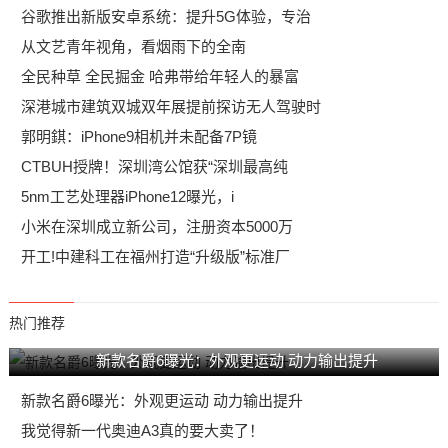
谷歌推出新版安卓系统：提升5G体验，专治
从文艺青年视角，看烟雨下的全南
全民种草 全民掘金 哈弗带给年轻人的暴富
深港城市建筑双城双年展提前探访无人驾驶时
郭明錤：iPhone9相机并未配备7P镜
CTBUH授牌！深圳湾公馆获“深圳最高纯
5nm工艺处理器iPhone12曝光，i
小米在深圳成立新公司，注册资本5000万
开工!中建科工在福州打造“升级版”标准厂
热门推荐
新款名爵6曝光：外观更运动 动力输出提升
新款名爵6曝光：外观更运动 动力输出提升
我觉得新一代奥迪A3真的要大卖了！