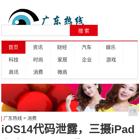
首页
资讯
财经
汽车
娱乐
科技
时尚
家居
企业
游戏
商讯
消费
微商
广告
广东热线
>
消费
iOS14代码泄露，三摄iPad