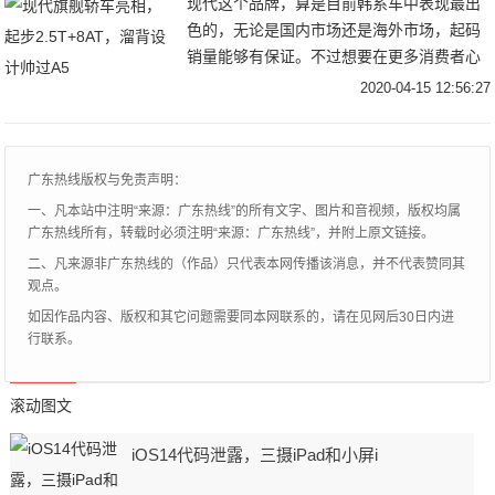
现代这个品牌，算是目前韩系车中表现最出
数据说话，其实这些也不是普通消费者关心
色的，无论是国内市场还是海外市场，起码
的重点，重点还是动力参数本身，毕竟上路
销量能够有保证。不过想要在更多消费者心
之后实实在在的动力储备比技术细节更吸引
目中留下好印象，就得走高端路线，为何说
大众眼球。
2020-04-15 12:56:27
起大众很多人第一反应就是品质不错，档次
感也可以，起码在非豪华品牌阵营，它是最
有面子，这可能得从它旗下众多豪华品牌说
广东热线版权与免责声明：
起。而现代作为全球最大汽车制造商之一，
一、凡本站中注明“来源：广东热线”的所有文字、图片和音视频，版权均属
肯定也有豪华品牌，它的名字叫做捷尼赛
广东热线所有，转载时必须注明“来源：广东热线”，并附上原文链接。
思，如今现代官方就再次发布该品牌全新中
二、凡来源非广东热线的（作品）只代表本网传播该消息，并不代表赞同其
大型轿车——捷尼赛思G80。
观点。
如因作品内容、版权和其它问题需要同本网联系的，请在见网后30日内进
行联系。
滚动图文
iOS14代码泄露，三摄iPad和小屏i