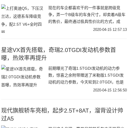
现在的车企都喜欢干的一件事就是跨级竞
争，弄一个B级车的车身尺寸，却卖着A级车
的售价，最终通过极具性价比的方式，成
功"抢夺"了A级车的"面包"。这一点在竞争激
2020-04-15 12:57:13
烈的SUV市场尤为能够体现出来。比如，我
们自主品牌的长安欧尚X7，该车的定位虽是
紧凑型SUV，但车内空间却丝毫不逊色中型
星途VX首先搭载，奇瑞2.0TGDI发动机参数首
SUV，并且入门的价格也才7.77万。因而，
曝，热效率再提升
不少消费者都看重了它的超高性价比，为此
前期曝光了奇瑞1.5TGDI发动机的动力参
也深深刺激了一波销量。
数，惊喜之余附带赠送了米勒版1.5TGDI发
动机的动力参数，今天轮到2.0TGDI，也是
大家颇为关注的一款大排量机型（当然这个
2020-04-15 12:56:50
大排量是针对现在中国市场而言），与
1.5TGDI一样，都是基于1.6TGDI发动机架
构开发而来，1.5TGDI是略微缩缸的话，那
现代旗舰轿车亮相，起步2.5T+8AT，溜背设计帅
么2.0TGDI的扩缸就非常明显了，当然还是
过A5
那句话，是增加缸径还是加长行程那得详细