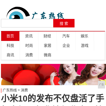
首页
资讯
财经
汽车
娱乐
科技
时尚
家居
企业
游戏
商讯
消费
微商
广告
广东热线
>
消费
小米10的发布不仅盘活了手