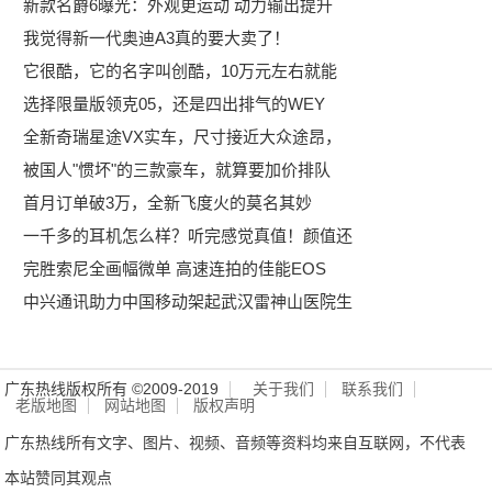
新款名爵6曝光：外观更运动 动力输出提升
我觉得新一代奥迪A3真的要大卖了！
它很酷，它的名字叫创酷，10万元左右就能
选择限量版领克05，还是四出排气的WEY
全新奇瑞星途VX实车，尺寸接近大众途昂，
被国人"惯坏"的三款豪车，就算要加价排队
首月订单破3万，全新飞度火的莫名其妙
一千多的耳机怎么样？听完感觉真值！颜值还
完胜索尼全画幅微单 高速连拍的佳能EOS
中兴通讯助力中国移动架起武汉雷神山医院生
广东热线版权所有 ©2009-2019
关于我们
联系我们
老版地图
网站地图
版权声明
广东热线所有文字、图片、视频、音频等资料均来自互联网，不代表
本站赞同其观点