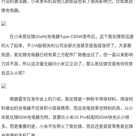
行业的激活器，小米发布的其他几款新品也有了很高影响力，比如氮化
镓充电器。
在小米氮化镓(GaN)充电器Type-C65W发布后，这个氮化镓就迅速
的火了起来，不少A股相关的公司全部大涨甚至是直接涨停了。大家都
知道，氮化镓充电器已经有第三方配件厂商推出过了，但一直以来影响
力并不高，所以这次毫无疑问小米又立功了，那么氮化镓究竟有何优势
会这么火呢？
根据雷军在发布会上的介绍，氮化镓是一种新半导体材料，用该材
料做出的充电器不仅体积小容易携带，而且充电效率也特别的高，以小
米氮化镓65W充电器为例，其要比小米10 Pro标配的65W快充头小很
多。而更重要的是，小米不仅带火了氮化镓，而且还是首家零售氮化镓
充电器的手机厂商。