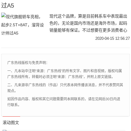
么2.0TGDI的扩缸就非常明显了，当然还是
过A5
那句话，是增加缸径还是加长行程那得详细
现代这个品牌，算是目前韩系车中表现最出
数据说话，其实这些也不是普通消费者关心
色的，无论是国内市场还是海外市场，起码
的重点，重点还是动力参数本身，毕竟上路
销量能够有保证。不过想要在更多消费者心
之后实实在在的动力储备比技术细节更吸引
目中留下好印象，就得走高端路线，为何说
大众眼球。
2020-04-15 12:56:27
起大众很多人第一反应就是品质不错，档次
感也可以，起码在非豪华品牌阵营，它是最
有面子，这可能得从它旗下众多豪华品牌说
广东热线版权与免责声明：
起。而现代作为全球最大汽车制造商之一，
一、凡本站中注明“来源：广东热线”的所有文字、图片和音视频，版权均属
肯定也有豪华品牌，它的名字叫做捷尼赛
广东热线所有，转载时必须注明“来源：广东热线”，并附上原文链接。
思，如今现代官方就再次发布该品牌全新中
二、凡来源非广东热线的（作品）只代表本网传播该消息，并不代表赞同其
大型轿车——捷尼赛思G80。
观点。
如因作品内容、版权和其它问题需要同本网联系的，请在见网后30日内进
行联系。
滚动图文