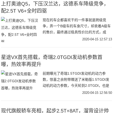
上打奥迪Q5，下压汉兰达，这德系车降级竞争，
配2.5T V6+全时四驱
现在的车企都喜欢干的一件事就是跨级竞
争，弄一个B级车的车身尺寸，却卖着A级车
的售价，最终通过极具性价比的方式，成
功"抢夺"了A级车的"面包"。这一点在竞争激
2020-04-15 12:57:13
烈的SUV市场尤为能够体现出来。比如，我
们自主品牌的长安欧尚X7，该车的定位虽是
紧凑型SUV，但车内空间却丝毫不逊色中型
星途VX首先搭载，奇瑞2.0TGDI发动机参数首
SUV，并且入门的价格也才7.77万。因而，
曝，热效率再提升
不少消费者都看重了它的超高性价比，为此
前期曝光了奇瑞1.5TGDI发动机的动力参
也深深刺激了一波销量。
数，惊喜之余附带赠送了米勒版1.5TGDI发
动机的动力参数，今天轮到2.0TGDI，也是
大家颇为关注的一款大排量机型（当然这个
2020-04-15 12:56:50
大排量是针对现在中国市场而言），与
1.5TGDI一样，都是基于1.6TGDI发动机架
构开发而来，1.5TGDI是略微缩缸的话，那
现代旗舰轿车亮相，起步2.5T+8AT，溜背设计帅