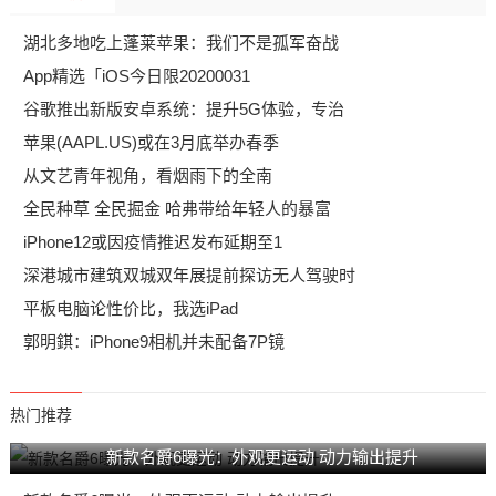
湖北多地吃上蓬莱苹果：我们不是孤军奋战
App精选「iOS今日限20200031
谷歌推出新版安卓系统：提升5G体验，专治
苹果(AAPL.US)或在3月底举办春季
从文艺青年视角，看烟雨下的全南
全民种草 全民掘金 哈弗带给年轻人的暴富
iPhone12或因疫情推迟发布延期至1
深港城市建筑双城双年展提前探访无人驾驶时
平板电脑论性价比，我选iPad
郭明錤：iPhone9相机并未配备7P镜
热门推荐
新款名爵6曝光：外观更运动 动力输出提升