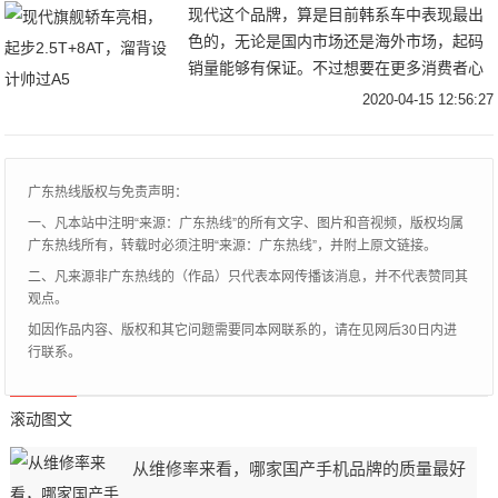
现代这个品牌，算是目前韩系车中表现最出
数据说话，其实这些也不是普通消费者关心
色的，无论是国内市场还是海外市场，起码
的重点，重点还是动力参数本身，毕竟上路
销量能够有保证。不过想要在更多消费者心
之后实实在在的动力储备比技术细节更吸引
目中留下好印象，就得走高端路线，为何说
大众眼球。
2020-04-15 12:56:27
起大众很多人第一反应就是品质不错，档次
感也可以，起码在非豪华品牌阵营，它是最
有面子，这可能得从它旗下众多豪华品牌说
广东热线版权与免责声明：
起。而现代作为全球最大汽车制造商之一，
一、凡本站中注明“来源：广东热线”的所有文字、图片和音视频，版权均属
肯定也有豪华品牌，它的名字叫做捷尼赛
广东热线所有，转载时必须注明“来源：广东热线”，并附上原文链接。
思，如今现代官方就再次发布该品牌全新中
二、凡来源非广东热线的（作品）只代表本网传播该消息，并不代表赞同其
大型轿车——捷尼赛思G80。
观点。
如因作品内容、版权和其它问题需要同本网联系的，请在见网后30日内进
行联系。
滚动图文
从维修率来看，哪家国产手机品牌的质量最好