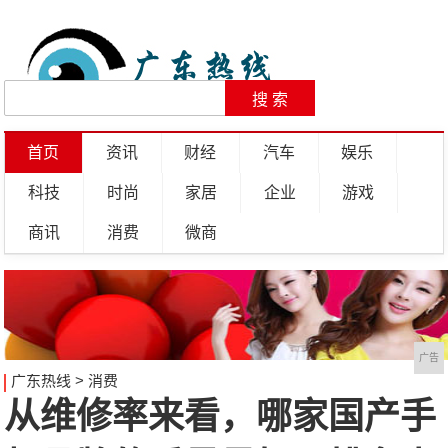
首页
资讯
财经
汽车
娱乐
科技
时尚
家居
企业
游戏
商讯
消费
微商
广告
广东热线
>
消费
从维修率来看，哪家国产手