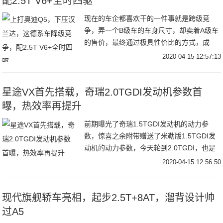
配2.5T V6+全时四驱
现在的车企都喜欢干的一件事就是跨级竞
争，弄一个B级车的车身尺寸，却卖着A级车
的售价，最终通过极具性价比的方式，成
功"抢夺"了A级车的"面包"。这一点在竞争激
2020-04-15 12:57:13
烈的SUV市场尤为能够体现出来。比如，我
们自主品牌的长安欧尚X7，该车的定位虽是
紧凑型SUV，但车内空间却丝毫不逊色中型
星途VX首先搭载，奇瑞2.0TGDI发动机参数首
SUV，并且入门的价格也才7.77万。因而，
曝，热效率再提升
不少消费者都看重了它的超高性价比，为此
前期曝光了奇瑞1.5TGDI发动机的动力参
也深深刺激了一波销量。
数，惊喜之余附带赠送了米勒版1.5TGDI发
动机的动力参数，今天轮到2.0TGDI，也是
大家颇为关注的一款大排量机型（当然这个
2020-04-15 12:56:50
大排量是针对现在中国市场而言），与
1.5TGDI一样，都是基于1.6TGDI发动机架
构开发而来，1.5TGDI是略微缩缸的话，那
现代旗舰轿车亮相，起步2.5T+8AT，溜背设计帅
么2.0TGDI的扩缸就非常明显了，当然还是
过A5
那句话，是增加缸径还是加长行程那得详细