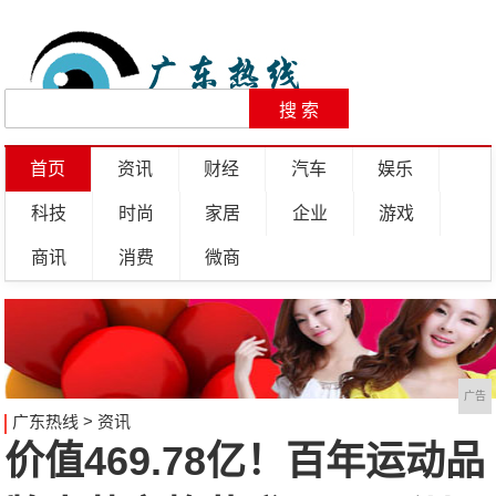
首页
资讯
财经
汽车
娱乐
科技
时尚
家居
企业
游戏
商讯
消费
微商
广告
广东热线
>
资讯
价值469.78亿！百年运动品