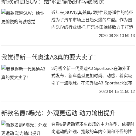
新款冠道SUV：给你更愉悦的驾驶感觉
近年来,SUV以其兼具越野性及舒适性的特征
成为了汽车市场上日趋火爆的车型。作为国
内SUV的行业标杆,广汽本田始终致力于打造
适合中国消费者的SUV车型,每一款产品
2020-08-28 10:59:13
我觉得新一代奥迪A3真的要大卖了！
3月初全新一代奥迪A3 Sportback在海外正
式发布，新车造型更加时尚、动感，着实吸
引了一波眼球。在海外版A3 Sportback发布
不久后，国产版本的A3 Sportback和A3L加
2020-04-15 11:50:12
长版也有谍照流出，对于这款入门级的奥迪
车型，我们今天有必要说道说道。
新款名爵6曝光：外观更运动 动力输出提升
名爵6是运动紧凑车市场的主力车型，依靠时
尚运动的外观、宽敞的车内空间和不俗的性