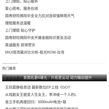
上门理赔，贴心服务
爱心搭电，服务在线
国寿财险揭阳中支全力应对连续强降雨天气
理赔服务送温暖
上门理赔 贴心守护
国寿财险揭阳中支开展金融知识普及活动
真诚服务 获得赞许
MIUI官改篇对比分析-极光ROM-台湾
热门推荐
新款名爵6曝光：外观更运动 动力输出提升
王欣晨静极思动 最新数位EP上线《GOT
从戏剧女王蜕变人生女王，李沛绫一个人的L
金立手机再度回归：5000mAh电池+联