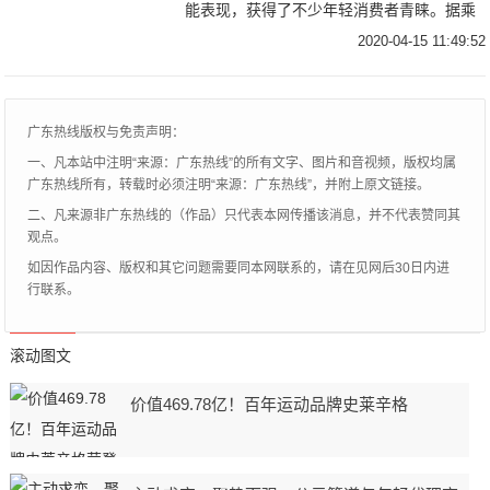
能表现，获得了不少年轻消费者青睐。据乘
联会公布的销量数据显示，名爵6的2019年
2020-04-15 11:49:52
销量为58668辆，主要竞争对手领克03为
52672辆。
广东热线版权与免责声明：
一、凡本站中注明“来源：广东热线”的所有文字、图片和音视频，版权均属
广东热线所有，转载时必须注明“来源：广东热线”，并附上原文链接。
二、凡来源非广东热线的（作品）只代表本网传播该消息，并不代表赞同其
观点。
如因作品内容、版权和其它问题需要同本网联系的，请在见网后30日内进
行联系。
滚动图文
价值469.78亿！百年运动品牌史莱辛格