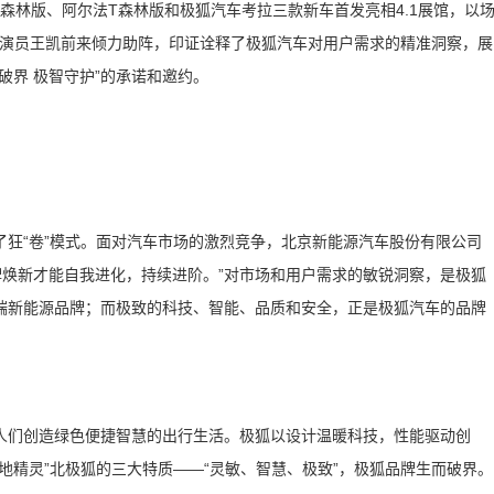
S森林版、阿尔法T森林版和极狐汽车考拉三款新车首发亮相4.1展馆，以
实力演员王凯前来倾力助阵，印证诠释了极狐汽车对用户需求的精准洞察，展
破界 极智守护”的承诺和邀约。
启了狂“卷”模式。面对汽车市场的激烈竞争，北京新能源汽车股份有限公司
牌焕新才能自我进化，持续进阶。”对市场和用户需求的敏锐洞察，是极狐
端新能源品牌；而极致的科技、智能、品质和安全，正是极狐汽车的品牌
人们创造绿色便捷智慧的出行生活。极狐以设计温暖科技，性能驱动创
地精灵”北极狐的三大特质——“灵敏、智慧、极致”，极狐品牌生而破界。