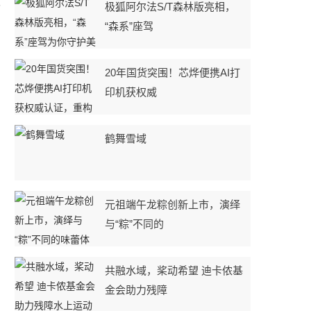
场
极狐阿尔法S/T森林版亮相，
“森系”座驾
20年国货突围！芯烨便携AI打
印机获权威
鹤舞雪域
元祖端午龙粽创新上市，演绎
与“粽”不同的
共融水域，桨动希望 迪卡侬基
金会助力残障