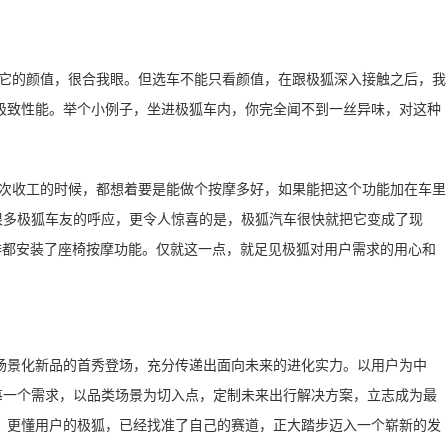
为它的颜值，很合我眼。但选车不能只看颜值，在跟极狐深入接触之后，我
极致性能。举个小例子，坐进极狐车内，你完全闻不到一丝异味，对这种
每次收工的时候，都想着要是能做个按摩多好，如果能把这个功能加在车里
很多极狐车友的呼应，更令人惊喜的是，极狐汽车很快就把它变成了现
排都安装了座椅按摩功能。仅就这一点，就足见极狐对用户需求的用心和
场景化新品的首秀登场，充分传递出面向未来的进化实力。以用户为中
每一个需求，以品类场景为切入点，定制未来出行解决方案，立志成为最
，更懂用户的极狐，已经找准了自己的赛道，正大踏步迈入一个崭新的发