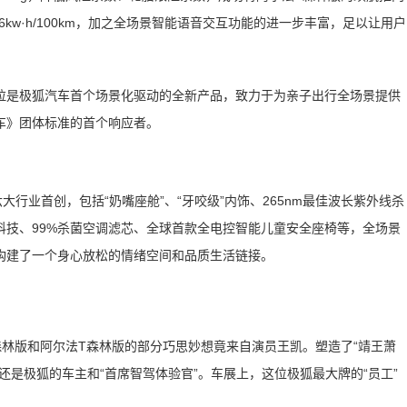
16kw·h/100km，加之全场景智能语音交互功能的进一步丰富，足以让用户
拉是极狐汽车首个场景化驱动的全新产品，致力于为亲子出行全场景提供
车》团体标准的首个响应者。
大行业首创，包括“奶嘴座舱”、“牙咬级”内饰、265nm最佳波长紫外线杀
科技、99%杀菌空调滤芯、全球首款全电控智能儿童安全座椅等，全场景
构建了一个身心放松的情绪空间和品质生活链接。
林版和阿尔法T森林版的部分巧思妙想竟来自演员王凯。塑造了“靖王萧
还是极狐的车主和“首席智驾体验官”。车展上，这位极狐最大牌的“员工”