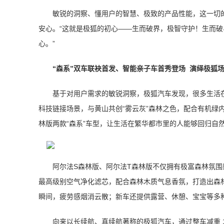
敏锐的洞察、懂用户的智慧、极致的产品性能，这一切
安心。“这就是极狐的初心——生而破界，极智守护！生而破
心。”
“森系”双车联袂首发、智能亲子车首秀登场 演绎极狐
基于对用户需求的敏锐洞察，极狐汽车发现，很多生活
科技链接场景，与黄山共创“雾云灰”森林之色，配合有机绿
林版两款“森系”车型，让生活在繁华都市里的人能够回归自
阿尔法S森林版、阿尔法T森林版不仅拥有极富森林氛围
最高级别空气净化滤芯，配合森林木质气息香氛，打造出森林
瞬间，疲劳感烟消云散；新车还提供露营、休憩、宝宝等多
向来以长续航、真续航著称的极狐汽车，通过整车减重 