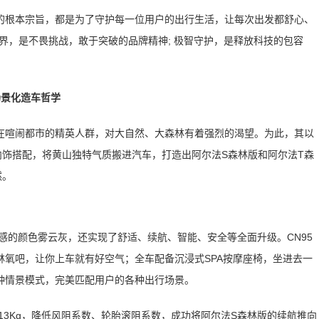
的根本宗旨，都是为了守护每一位用户的出行生活，让每次出发都舒心、
界，是不畏挑战，敢于突破的品牌精神; 极智守护，是释放科技的包容
场景化造车哲学
在喧闹都市的精英人群，对大自然、大森林有着强烈的渴望。为此，其以
内饰搭配，将黄山独特气质搬进汽车，打造出阿尔法S森林版和阿尔法T森
然。
感的颜色雾云灰，还实现了舒适、续航、智能、安全等全面升级。CN95
氧吧，让你上车就有好空气；全车配备沉浸式SPA按摩座椅，坐进去一
种情景模式，完美匹配用户的各种出行场景。
13Kg，降低风阻系数、轮胎滚阻系数，成功将阿尔法S森林版的续航推向