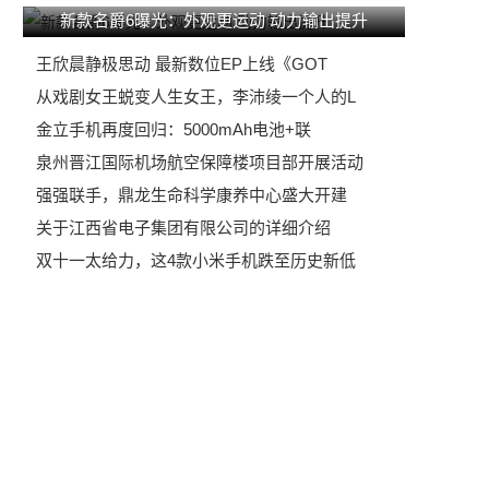
新款名爵6曝光：外观更运动 动力输出提升
王欣晨静极思动 最新数位EP上线《GOT
从戏剧女王蜕变人生女王，李沛绫一个人的L
金立手机再度回归：5000mAh电池+联
泉州晋江国际机场航空保障楼项目部开展活动
强强联手，鼎龙生命科学康养中心盛大开建
关于江西省电子集团有限公司的详细介绍
双十一太给力，这4款小米手机跌至历史新低