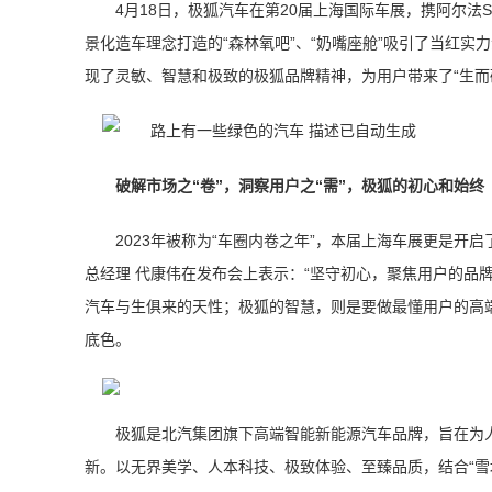
4月18日，极狐汽车在第20届上海国际车展，携阿尔法
景化造车理念打造的“森林氧吧”、“奶嘴座舱”吸引了当红
现了灵敏、智慧和极致的极狐品牌精神，为用户带来了“生而
破解市场之“卷”，洞察用户之“需”，极狐的初心和始终
2023年被称为“车圈内卷之年”，本届上海车展更是开
总经理 代康伟在发布会上表示：“坚守初心，聚焦用户的品
汽车与生俱来的天性；极狐的智慧，则是要做最懂用户的高
底色。
极狐是北汽集团旗下高端智能新能源汽车品牌，旨在为
新。以无界美学、人本科技、极致体验、至臻品质，结合“雪