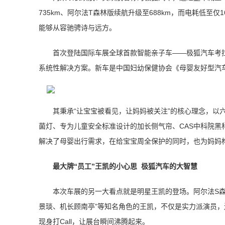
735km、阿尔法T森林版续航升级至688km，而电耗低至仅
能够从容驰骋诗与远方。
首次登陆国际车展全球首款智能亲子车——极狐汽车考
系统性解决方案。新车是中国妇幼保健协会《母婴友好型汽
其秉承“让宝宝被看见，让妈妈被关注”的核心理念，以六
菌灯、专为儿童安全标准设计的加长侧气帘、CAS中科院黑
解决了母婴出行需求，在给宝宝周全保护的同时，也为妈妈
最大牌“员工”王凯的小心思 极狐汽车的大智慧
本次车展的另一大看点就是明星王凯的登场。阿尔法S森
景琰、机长顾南亭”等知名角色的王凯，不仅是实力派演员，
现身打Call，让展台瞬间沸腾起来。